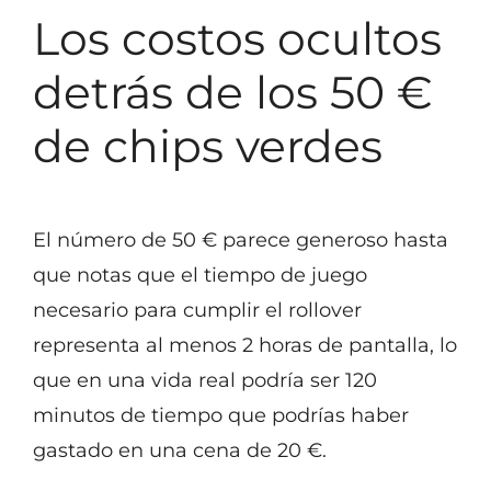
Los costos ocultos
detrás de los 50 €
de chips verdes
El número de 50 € parece generoso hasta
que notas que el tiempo de juego
necesario para cumplir el rollover
representa al menos 2 horas de pantalla, lo
que en una vida real podría ser 120
minutos de tiempo que podrías haber
gastado en una cena de 20 €.