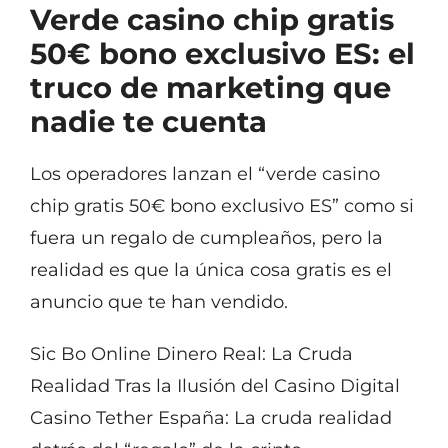
Verde casino chip gratis
50€ bono exclusivo ES: el
truco de marketing que
nadie te cuenta
Los operadores lanzan el “verde casino
chip gratis 50€ bono exclusivo ES” como si
fuera un regalo de cumpleaños, pero la
realidad es que la única cosa gratis es el
anuncio que te han vendido.
Sic Bo Online Dinero Real: La Cruda
Realidad Tras la Ilusión del Casino Digital
Casino Tether España: La cruda realidad