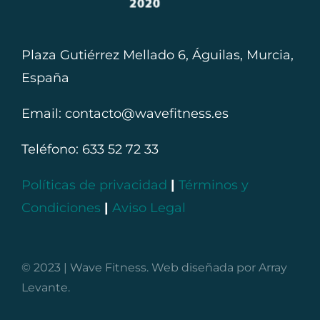
Plaza Gutiérrez Mellado 6, Águilas, Murcia,
España
Email: contacto@wavefitness.es
Teléfono:
633 52 72 33
Políticas de privacidad
|
Términos y
Condiciones
|
Aviso Legal
© 2023 | Wave Fitness. Web diseñada por Array
Levante.