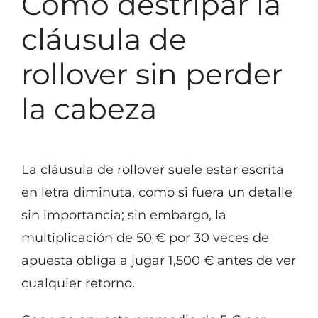
Cómo destripar la
cláusula de
rollover sin perder
la cabeza
La cláusula de rollover suele estar escrita
en letra diminuta, como si fuera un detalle
sin importancia; sin embargo, la
multiplicación de 50 € por 30 veces de
apuesta obliga a jugar 1,500 € antes de ver
cualquier retorno.