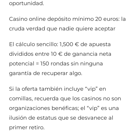
oportunidad.
Casino online depósito mínimo 20 euros: la
cruda verdad que nadie quiere aceptar
El cálculo sencillo: 1,500 € de apuesta
divididos entre 10 € de ganancia neta
potencial = 150 rondas sin ninguna
garantía de recuperar algo.
Si la oferta también incluye “vip” en
comillas, recuerda que los casinos no son
organizaciones benéficas; el “vip” es una
ilusión de estatus que se desvanece al
primer retiro.