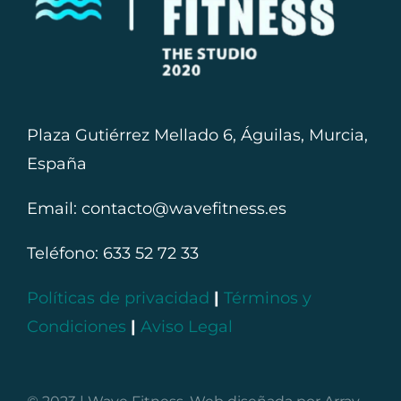
Plaza Gutiérrez Mellado 6, Águilas, Murcia,
España
Email: contacto@wavefitness.es
Teléfono:
633 52 72 33
Políticas de privacidad
|
Términos y
Condiciones
|
Aviso Legal