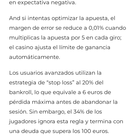
en expectativa negativa.
And si intentas optimizar la apuesta, el
margen de error se reduce a 0,01% cuando
multiplicas la apuesta por 5 en cada giro;
el casino ajusta el límite de ganancia
automáticamente.
Los usuarios avanzados utilizan la
estrategia de “stop loss” al 20% del
bankroll, lo que equivale a 6 euros de
pérdida máxima antes de abandonar la
sesión. Sin embargo, el 34% de los
jugadores ignora esta regla y termina con
una deuda que supera los 100 euros.