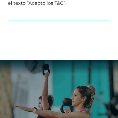
el texto “Acepto los T&C”.