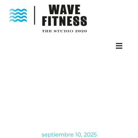
Saltar
al
contenido
Toggl
Navig
Home
Instalaciones
Tarifas
Equipo Wave Fitness
septiembre 10, 2025