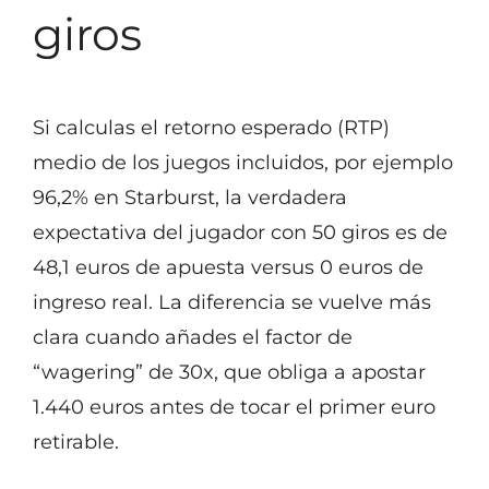
giros
Si calculas el retorno esperado (RTP)
medio de los juegos incluidos, por ejemplo
96,2% en Starburst, la verdadera
expectativa del jugador con 50 giros es de
48,1 euros de apuesta versus 0 euros de
ingreso real. La diferencia se vuelve más
clara cuando añades el factor de
“wagering” de 30x, que obliga a apostar
1.440 euros antes de tocar el primer euro
retirable.