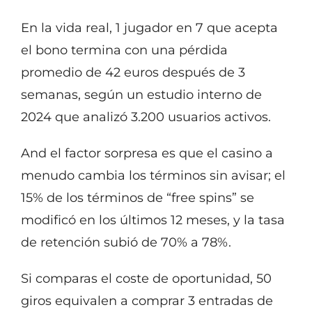
En la vida real, 1 jugador en 7 que acepta
el bono termina con una pérdida
promedio de 42 euros después de 3
semanas, según un estudio interno de
2024 que analizó 3.200 usuarios activos.
And el factor sorpresa es que el casino a
menudo cambia los términos sin avisar; el
15% de los términos de “free spins” se
modificó en los últimos 12 meses, y la tasa
de retención subió de 70% a 78%.
Si comparas el coste de oportunidad, 50
giros equivalen a comprar 3 entradas de