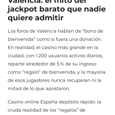
Valencia: el mito del
jackpot barato que nadie
quiere admitir
Los foros de Valencia hablan de “bono de
bienvenida” como si fuera una donación.
En realidad, el casino más grande en la
ciudad, con 1 200 usuarios activos diarios,
reparte alrededor de 5 % de su ingreso
como “regalo” de bienvenida, y la mayoría
de esos jugadores nunca recuperan ni la
mitad de lo que apostaron.
Casino online España depósito rápido: la
cruda realidad de los “regalos” de