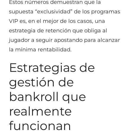
Estos números demuestran que la
supuesta “exclusividad” de los programas
VIP es, en el mejor de los casos, una
estrategia de retención que obliga al
jugador a seguir apostando para alcanzar
la mínima rentabilidad.
Estrategias de
gestión de
bankroll que
realmente
funcionan