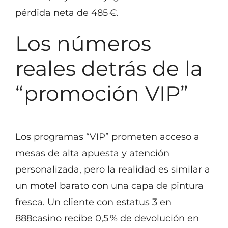
pérdida neta de 485 €.
Los números
reales detrás de la
“promoción VIP”
Los programas “VIP” prometen acceso a
mesas de alta apuesta y atención
personalizada, pero la realidad es similar a
un motel barato con una capa de pintura
fresca. Un cliente con estatus 3 en
888casino recibe 0,5 % de devolución en