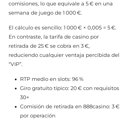
comisiones, lo que equivale a 5 € en una
semana de juego de 1 000 €.
El cálculo es sencillo: 1 000 € × 0,005 = 5 €.
En contraste, la tarifa de casino por
retirada de 25 € se cobra en 3 €,
reduciendo cualquier ventaja percibida del
“VIP”.
RTP medio en slots: 96 %
Giro gratuito típico: 20 € con requisitos
30×
Comisión de retirada en 888casino: 3 €
por operación