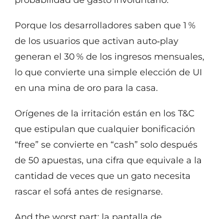
probabilidad de gasto involuntario.
Porque los desarrolladores saben que 1 %
de los usuarios que activan auto‑play
generan el 30 % de los ingresos mensuales,
lo que convierte una simple elección de UI
en una mina de oro para la casa.
Orígenes de la irritación están en los T&C
que estipulan que cualquier bonificación
“free” se convierte en “cash” solo después
de 50 apuestas, una cifra que equivale a la
cantidad de veces que un gato necesita
rascar el sofá antes de resignarse.
And the worst part: la pantalla de