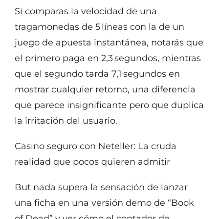
Si comparas la velocidad de una
tragamonedas de 5 líneas con la de un
juego de apuesta instantánea, notarás que
el primero paga en 2,3 segundos, mientras
que el segundo tarda 7,1 segundos en
mostrar cualquier retorno, una diferencia
que parece insignificante pero que duplica
la irritación del usuario.
Casino seguro con Neteller: La cruda
realidad que pocos quieren admitir
But nada supera la sensación de lanzar
una ficha en una versión demo de “Book
of Dead” y ver cómo el contador de