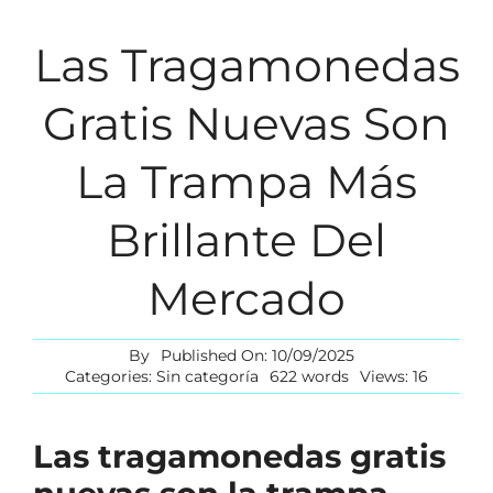
Workshops/Eventos
Las Tragamonedas
Gratis Nuevas Son
Online training
La Trampa Más
Wave Shop
Brillante Del
Sponsor y Patrocinio
Mercado
Contacto
By
Published On: 10/09/2025
Categories: Sin categoría
622 words
Views: 16
Las tragamonedas gratis