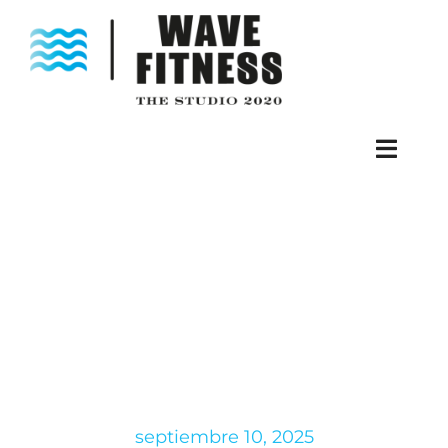
Saltar
al
contenido
Toggl
Navig
Home
Instalaciones
Tarifas
Equipo Wave Fitness
septiembre 10, 2025