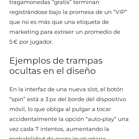
tragamonedas “gratis” terminan
registrándose bajo la promesa de un “VIP”
que no es más que una etiqueta de
marketing para extraer un promedio de
5 € por jugador.
Ejemplos de trampas
ocultas en el diseño
En la interfaz de una nueva slot, el botón
“spin” está a 3 px del borde del dispositivo
móvil, lo que obliga al pulgar a tocar
accidentalmente la opción “auto‑play” una
vez cada 7 intentos, aumentando la