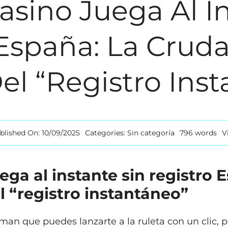
asino Juega Al In
España: La Crud
el “registro Ins
blished On: 10/09/2025
Categories: Sin categoría
796 words
V
ga al instante sin registro 
l “registro instantáneo”
an que puedes lanzarte a la ruleta con un clic, p