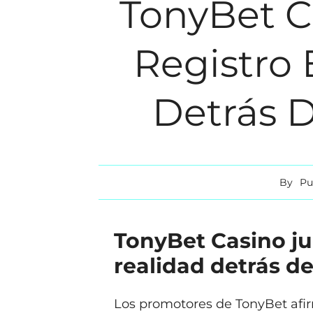
TonyBet C
Registro 
Detrás D
By
Pu
TonyBet Casino jue
realidad detrás de
Los promotores de TonyBet afirm