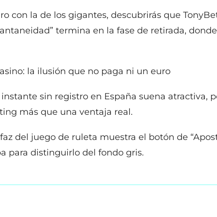
iro con la de los gigantes, descubrirás que TonyBet
tantaneidad” termina en la fase de retirada, donde
casino: la ilusión que no paga ni un euro
 al instante sin registro en España suena atractiva
ing más que una ventaja real.
rfaz del juego de ruleta muestra el botón de “Apos
 para distinguirlo del fondo gris.