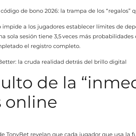
 código de bono 2026: la trampa de los “regalos” 
 impide a los jugadores establecer límites de depó
na sola sesión tiene 3,5 veces más probabilidades
pletado el registro completo.
er: la cruda realidad detrás del brillo digital
culto de la “inme
s online
 de TonyBet revelan que cada jugador que usa la fu