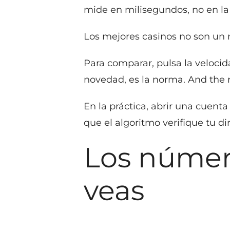
mide en milisegundos, no en la i
Los mejores casinos no son un m
Para comparar, pulsa la velocid
novedad, es la norma. And the re
En la práctica, abrir una cuenta
que el algoritmo verifique tu di
Los númer
veas