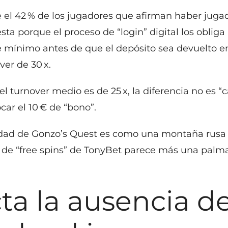
 el 42 % de los jugadores que afirman haber juga
ta porque el proceso de “login” digital los obliga 
se mínimo antes de que el depósito sea devuelto 
ver de 30 x.
turnover medio es de 25 x, la diferencia no es “c
car el 10 € de “bono”.
atilidad de Gonzo’s Quest es como una montaña rusa
 de “free spins” de TonyBet parece más una palmadi
a la ausencia de