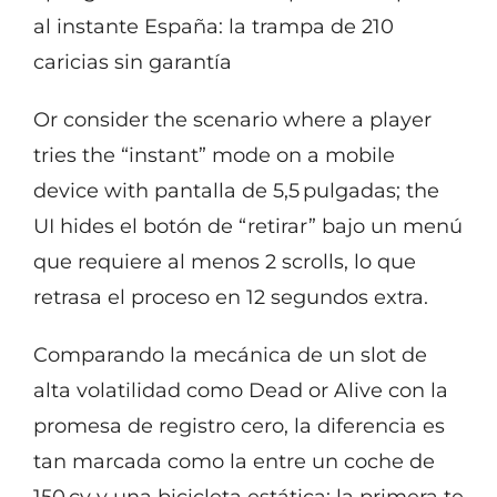
al instante España: la trampa de 210
caricias sin garantía
Or consider the scenario where a player
tries the “instant” mode on a mobile
device with pantalla de 5,5 pulgadas; the
UI hides el botón de “retirar” bajo un menú
que requiere al menos 2 scrolls, lo que
retrasa el proceso en 12 segundos extra.
Comparando la mecánica de un slot de
alta volatilidad como Dead or Alive con la
promesa de registro cero, la diferencia es
tan marcada como la entre un coche de