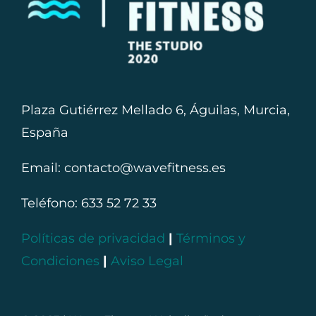
Plaza Gutiérrez Mellado 6, Águilas, Murcia,
España
Email: contacto@wavefitness.es
Teléfono:
633 52 72 33
Políticas de privacidad
|
Términos y
Condiciones
|
Aviso Legal