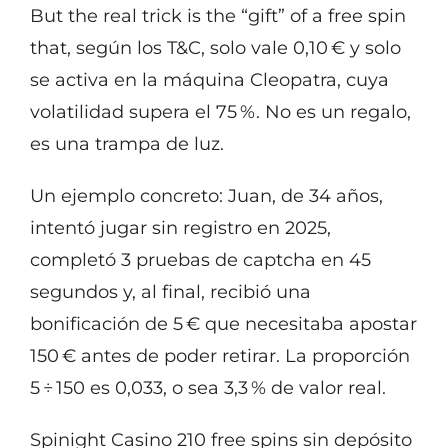
But the real trick is the “gift” of a free spin
that, según los T&C, solo vale 0,10 € y solo
se activa en la máquina Cleopatra, cuya
volatilidad supera el 75 %. No es un regalo,
es una trampa de luz.
Un ejemplo concreto: Juan, de 34 años,
intentó jugar sin registro en 2025,
completó 3 pruebas de captcha en 45
segundos y, al final, recibió una
bonificación de 5 € que necesitaba apostar
150 € antes de poder retirar. La proporción
5 ÷ 150 es 0,033, o sea 3,3 % de valor real.
Spinight Casino 210 free spins sin depósito