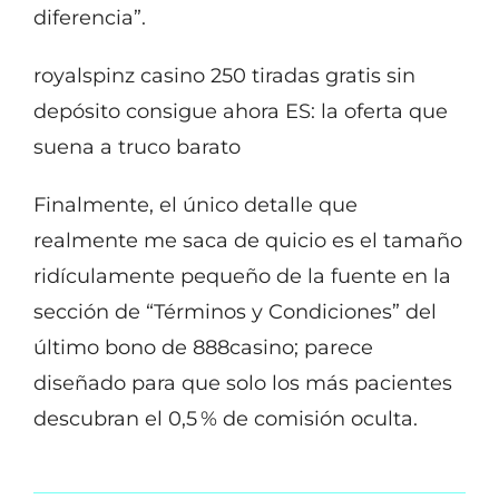
diferencia”.
royalspinz casino 250 tiradas gratis sin
depósito consigue ahora ES: la oferta que
suena a truco barato
Finalmente, el único detalle que
realmente me saca de quicio es el tamaño
ridículamente pequeño de la fuente en la
sección de “Términos y Condiciones” del
último bono de 888casino; parece
diseñado para que solo los más pacientes
descubran el 0,5 % de comisión oculta.