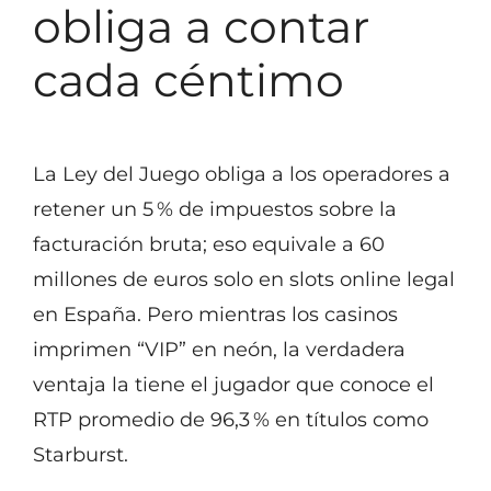
obliga a contar
cada céntimo
La Ley del Juego obliga a los operadores a
retener un 5 % de impuestos sobre la
facturación bruta; eso equivale a 60
millones de euros solo en slots online legal
en España. Pero mientras los casinos
imprimen “VIP” en neón, la verdadera
ventaja la tiene el jugador que conoce el
RTP promedio de 96,3 % en títulos como
Starburst.