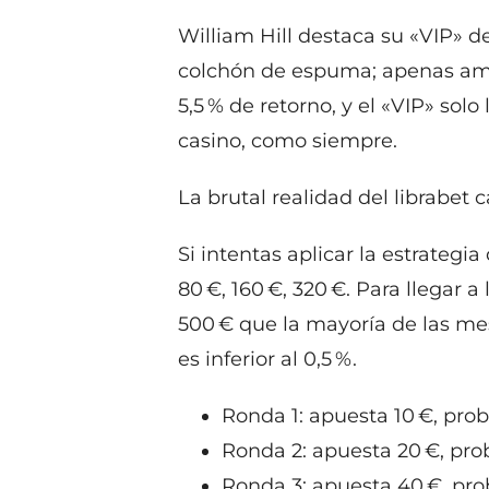
William Hill destaca su «VIP» d
colchón de espuma; apenas amor
5,5 % de retorno, y el «VIP» sol
casino, como siempre.
La brutal realidad del librabet 
Si intentas aplicar la estrategi
80 €, 160 €, 320 €. Para llegar
500 € que la mayoría de las me
es inferior al 0,5 %.
Ronda 1: apuesta 10 €, prob
Ronda 2: apuesta 20 €, pro
Ronda 3: apuesta 40 €, pro