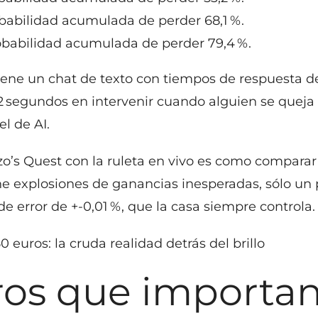
babilidad acumulada de perder 68,1 %.
obabilidad acumulada de perder 79,4 %.
tiene un chat de texto con tiempos de respuesta d
2 segundos en intervenir cuando alguien se queja
l de AI.
zo’s Quest con la ruleta en vivo es como compar
iene explosiones de ganancias inesperadas, sólo u
 error de +-0,01 %, que la casa siempre controla.
 euros: la cruda realidad detrás del brillo
os que importan 