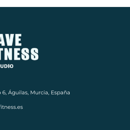
 6, Águilas, Murcia, España
itness.es