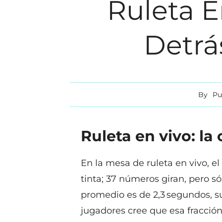
Ruleta E
Detrás
By
Pu
Ruleta en vivo: la 
En la mesa de ruleta en vivo, e
tinta; 37 números giran, pero só
promedio es de 2,3 segundos, su
jugadores cree que esa fracció