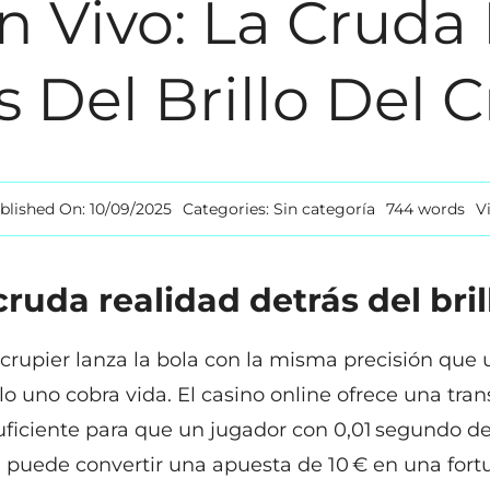
n Vivo: La Cruda
 Del Brillo Del 
blished On: 10/09/2025
Categories: Sin categoría
744 words
V
cruda realidad detrás del bril
l crupier lanza la bola con la misma precisión que
lo uno cobra vida. El casino online ofrece una tran
ficiente para que un jugador con 0,01 segundo de v
n puede convertir una apuesta de 10 € en una fort