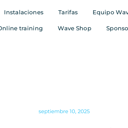
Instalaciones
Tarifas
Equipo Wav
Online training
Wave Shop
Sponsor
septiembre 10, 2025