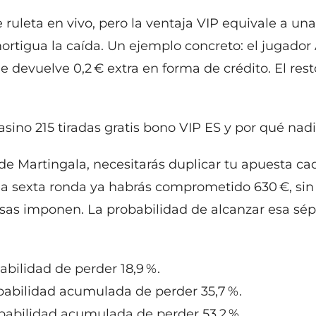
e ruleta en vivo, pero la ventaja VIP equivale a 
tigua la caída. Un ejemplo concreto: el jugador A
o le devuelve 0,2 € extra en forma de crédito. El re
casino 215 tiradas gratis bono VIP ES y por qué nad
a de Martingala, necesitarás duplicar tu apuesta cad
 a la sexta ronda ya habrás comprometido 630 €, si
sas imponen. La probabilidad de alcanzar esa sép
abilidad de perder 18,9 %.
babilidad acumulada de perder 35,7 %.
babilidad acumulada de perder 53,2 %.