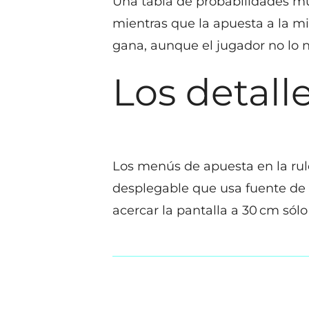
Una tabla de probabilidades mue
mientras que la apuesta a la mi
gana, aunque el jugador no lo n
Los detall
Los menús de apuesta en la rule
desplegable que usa fuente de 9
acercar la pantalla a 30 cm sól