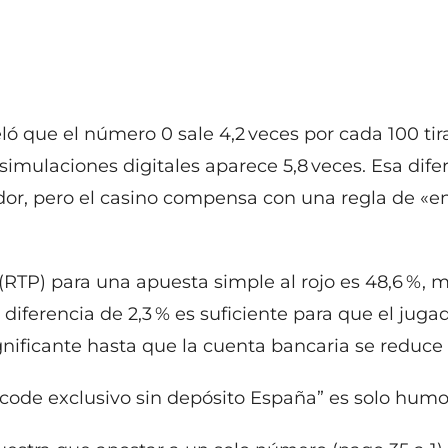
ló que el número 0 sale 4,2 veces por cada 100 ti
simulaciones digitales aparece 5,8 veces. Esa dife
ador, pero el casino compensa con una regla de «e
 (RTP) para una apuesta simple al rojo es 48,6 %, 
 diferencia de 2,3 % es suficiente para que el juga
gnificante hasta que la cuenta bancaria se reduce 
 code exclusivo sin depósito España” es solo hum