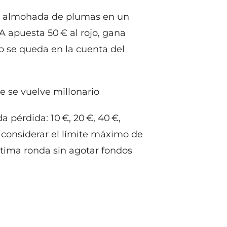
una almohada de plumas en un
 apuesta 50 € al rojo, gana
sto se queda en la cuenta del
ie se vuelve millonario
a pérdida: 10 €, 20 €, 40 €,
n considerar el límite máximo de
tima ronda sin agotar fondos