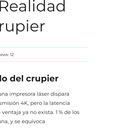
 Realidad
Crupier
iews: 12
lo del crupier
 una impresora láser dispara
smisión 4K, pero la latencia
entaja ya no exista. 1 % de los
una, y se equivoca