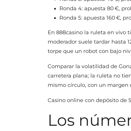
Ronda 4: apuesta 80 €, pro
Ronda 5: apuesta 160 €, pr
En 888casino la ruleta en vivo 
moderador suele tardar hasta 1
torpe que un robot con bajo nive
Comparar la volatilidad de Gon
carretera plana; la ruleta no t
mismo círculo, con un margen de
Casino online con depósito de 50
Los númer