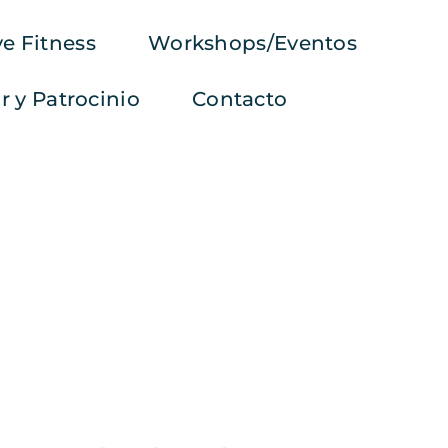
e Fitness
Workshops/Eventos
 y Patrocinio
Contacto