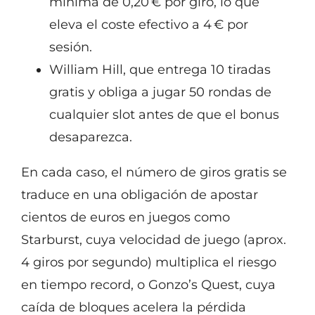
mínima de 0,20 € por giro, lo que
eleva el coste efectivo a 4 € por
sesión.
William Hill, que entrega 10 tiradas
gratis y obliga a jugar 50 rondas de
cualquier slot antes de que el bonus
desaparezca.
En cada caso, el número de giros gratis se
traduce en una obligación de apostar
cientos de euros en juegos como
Starburst, cuya velocidad de juego (aprox.
4 giros por segundo) multiplica el riesgo
en tiempo record, o Gonzo’s Quest, cuya
caída de bloques acelera la pérdida