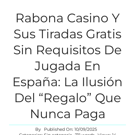
Workshops/Eventos
Rabona Casino Y
Sus Tiradas Gratis
Online training
Sin Requisitos De
Wave Shop
Jugada En
Sponsor y Patrocinio
España: La Ilusión
Contacto
Del “regalo” Que
Nunca Paga
By
Published On: 10/09/2025