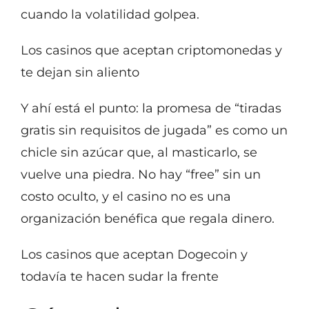
cuando la volatilidad golpea.
Los casinos que aceptan criptomonedas y
te dejan sin aliento
Y ahí está el punto: la promesa de “tiradas
gratis sin requisitos de jugada” es como un
chicle sin azúcar que, al masticarlo, se
vuelve una piedra. No hay “free” sin un
costo oculto, y el casino no es una
organización benéfica que regala dinero.
Los casinos que aceptan Dogecoin y
todavía te hacen sudar la frente