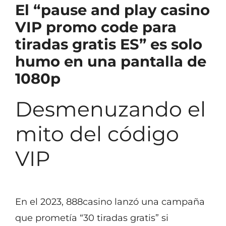
El “pause and play casino
VIP promo code para
tiradas gratis ES” es solo
humo en una pantalla de
1080p
Desmenuzando el
mito del código
VIP
En el 2023, 888casino lanzó una campaña
que prometía “30 tiradas gratis” si