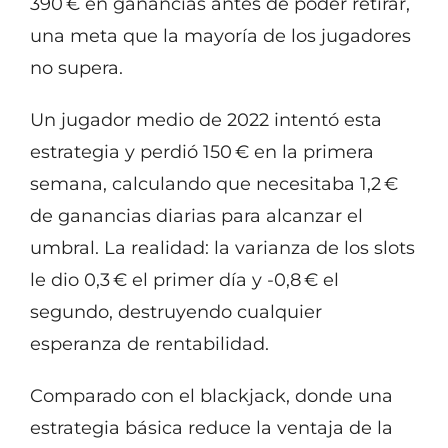
390 € en ganancias antes de poder retirar,
una meta que la mayoría de los jugadores
no supera.
Un jugador medio de 2022 intentó esta
estrategia y perdió 150 € en la primera
semana, calculando que necesitaba 1,2 €
de ganancias diarias para alcanzar el
umbral. La realidad: la varianza de los slots
le dio 0,3 € el primer día y -0,8 € el
segundo, destruyendo cualquier
esperanza de rentabilidad.
Comparado con el blackjack, donde una
estrategia básica reduce la ventaja de la