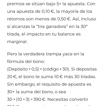
premios se sitúan bajo 5× la apuesta. Con
una apuesta de 0,10 €, la mayoría de los
retornos son menos de 0,50 €. Así, incluso
si alcanzas la “tira ganadora” en la 30ª
tirada, el impacto en tu balance es
marginal.
Pero la verdadera trampa yace en la
fórmula del bono:
(Depósito × 0,5) + (código × 30). Si depositas
20 €, el bono te suma 10 € más 30 tiradas.
Sin embargo, el requisito de apuesta es
30× la suma del bono, o sea
30 × (10 + 3) = 390 €. Necesitas convertir