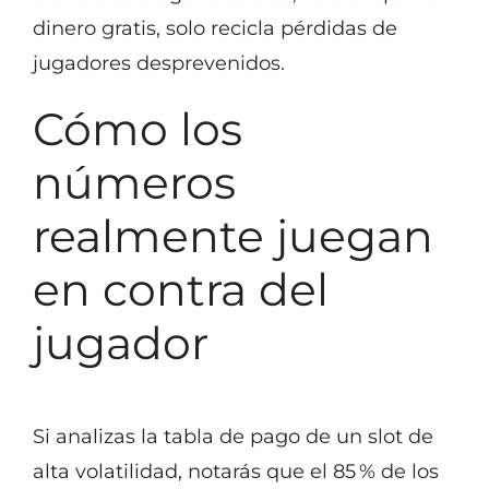
dinero gratis, solo recicla pérdidas de
jugadores desprevenidos.
Cómo los
números
realmente juegan
en contra del
jugador
Si analizas la tabla de pago de un slot de
alta volatilidad, notarás que el 85 % de los