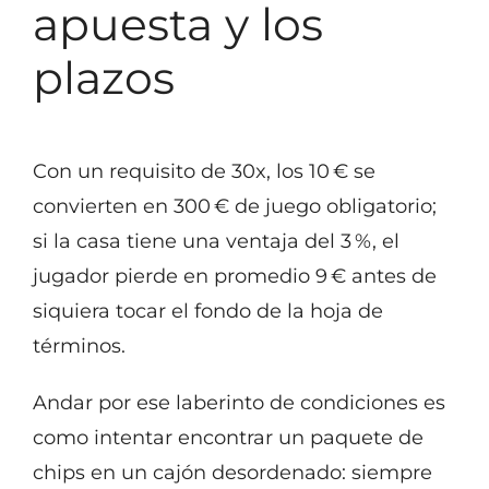
apuesta y los
plazos
Con un requisito de 30x, los 10 € se
convierten en 300 € de juego obligatorio;
si la casa tiene una ventaja del 3 %, el
jugador pierde en promedio 9 € antes de
siquiera tocar el fondo de la hoja de
términos.
Andar por ese laberinto de condiciones es
como intentar encontrar un paquete de
chips en un cajón desordenado: siempre