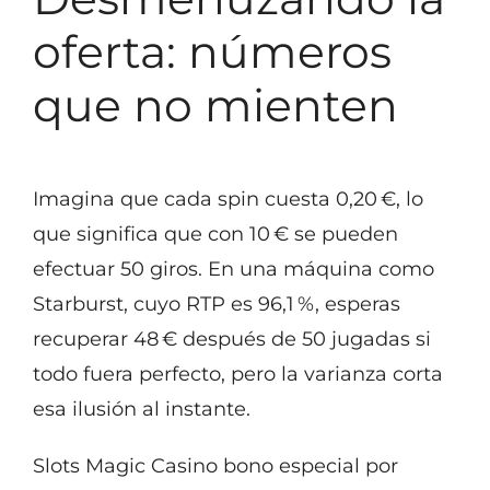
oferta: números
que no mienten
Imagina que cada spin cuesta 0,20 €, lo
que significa que con 10 € se pueden
efectuar 50 giros. En una máquina como
Starburst, cuyo RTP es 96,1 %, esperas
recuperar 48 € después de 50 jugadas si
todo fuera perfecto, pero la varianza corta
esa ilusión al instante.
Slots Magic Casino bono especial por