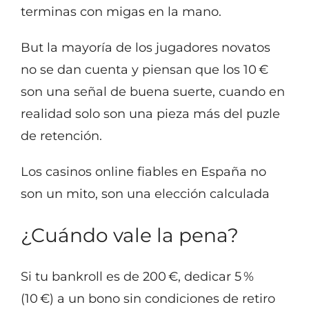
terminas con migas en la mano.
But la mayoría de los jugadores novatos
no se dan cuenta y piensan que los 10 €
son una señal de buena suerte, cuando en
realidad solo son una pieza más del puzle
de retención.
Los casinos online fiables en España no
son un mito, son una elección calculada
¿Cuándo vale la pena?
Si tu bankroll es de 200 €, dedicar 5 %
(10 €) a un bono sin condiciones de retiro