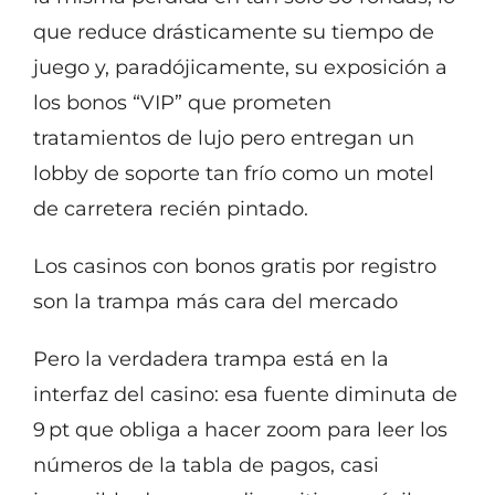
que reduce drásticamente su tiempo de
juego y, paradójicamente, su exposición a
los bonos “VIP” que prometen
tratamientos de lujo pero entregan un
lobby de soporte tan frío como un motel
de carretera recién pintado.
Los casinos con bonos gratis por registro
son la trampa más cara del mercado
Pero la verdadera trampa está en la
interfaz del casino: esa fuente diminuta de
9 pt que obliga a hacer zoom para leer los
números de la tabla de pagos, casi