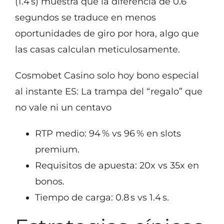
(1.4 s) muestra que la diferencia de 0.6
segundos se traduce en menos
oportunidades de giro por hora, algo que
las casas calculan meticulosamente.
Cosmobet Casino solo hoy bono especial
al instante ES: La trampa del “regalo” que
no vale ni un centavo
RTP medio: 94 % vs 96 % en slots
premium.
Requisitos de apuesta: 20x vs 35x en
bonos.
Tiempo de carga: 0.8 s vs 1.4 s.