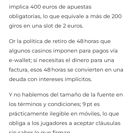
implica 400 euros de apuestas
obligatorias, lo que equivale a más de 200
giros en una slot de 2 euros.
Or la política de retiro de 48 horas que
algunos casinos imponen para pagos vía
e-wallet; si necesitas el dinero para una
factura, esos 48 horas se convierten en una
deuda con intereses implícitos.
Y no hablemos del tamaño de la fuente en
los términos y condiciones; 9 pt es
prácticamente ilegible en móviles, lo que
obliga a los jugadores a aceptar cláusulas
sin saber lo que firman.