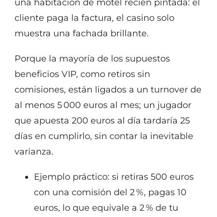
una habitación de motel recién pintada: el
cliente paga la factura, el casino solo
muestra una fachada brillante.
Porque la mayoría de los supuestos
beneficios VIP, como retiros sin
comisiones, están ligados a un turnover de
al menos 5 000 euros al mes; un jugador
que apuesta 200 euros al día tardaría 25
días en cumplirlo, sin contar la inevitable
varianza.
Ejemplo práctico: si retiras 500 euros
con una comisión del 2 %, pagas 10
euros, lo que equivale a 2 % de tu