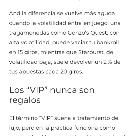
And la diferencia se vuelve más aguda
cuando la volatilidad entra en juego; una
tragamonedas como Gonzo’s Quest, con
alta volatilidad, puede vaciar tu bankroll
en 15 giros, mientras que Starburst, de
volatilidad baja, suele devolver un 2 % de
tus apuestas cada 20 giros.
Los “VIP” nunca son
regalos
El término “VIP” suena a tratamiento de
lujo, pero en la práctica funciona como