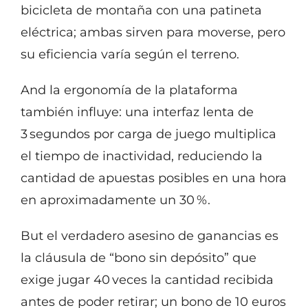
bicicleta de montaña con una patineta
eléctrica; ambas sirven para moverse, pero
su eficiencia varía según el terreno.
And la ergonomía de la plataforma
también influye: una interfaz lenta de
3 segundos por carga de juego multiplica
el tiempo de inactividad, reduciendo la
cantidad de apuestas posibles en una hora
en aproximadamente un 30 %.
But el verdadero asesino de ganancias es
la cláusula de “bono sin depósito” que
exige jugar 40 veces la cantidad recibida
antes de poder retirar; un bono de 10 euros