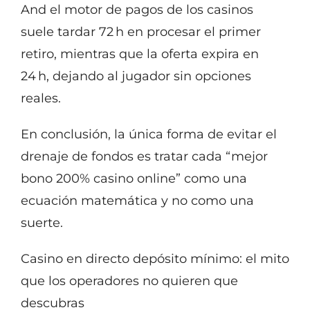
And el motor de pagos de los casinos
suele tardar 72 h en procesar el primer
retiro, mientras que la oferta expira en
24 h, dejando al jugador sin opciones
reales.
En conclusión, la única forma de evitar el
drenaje de fondos es tratar cada “mejor
bono 200% casino online” como una
ecuación matemática y no como una
suerte.
Casino en directo depósito mínimo: el mito
que los operadores no quieren que
descubras