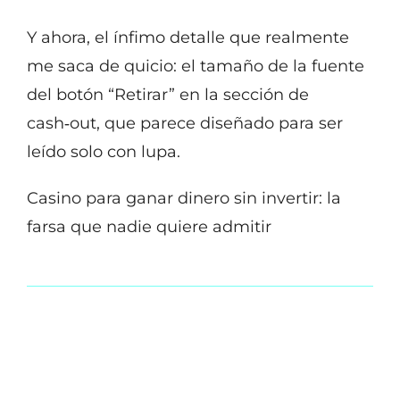
Y ahora, el ínfimo detalle que realmente
me saca de quicio: el tamaño de la fuente
del botón “Retirar” en la sección de
cash‑out, que parece diseñado para ser
leído solo con lupa.
Casino para ganar dinero sin invertir: la
farsa que nadie quiere admitir