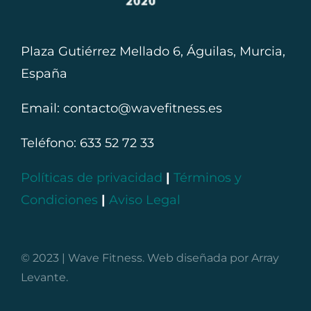
Plaza Gutiérrez Mellado 6, Águilas, Murcia,
España
Email: contacto@wavefitness.es
Teléfono:
633 52 72 33
Políticas de privacidad
|
Términos y
Condiciones
|
Aviso Legal
© 2023 | Wave Fitness. Web diseñada por Array
Levante.