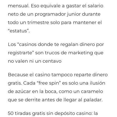
mensual. Eso equivale a gastar el salario
neto de un programador junior durante
todo un trimestre solo para mantener el
“estatus”.
Los “casinos donde te regalan dinero por
registrarte” son trucos de marketing que
no valen ni un centavo
Because el casino tampoco reparte dinero
gratis. Cada “free spin” es solo una ilusión
de azúcar en la boca, como un caramelo
que se derrite antes de llegar al paladar.
50 tiradas gratis sin depósito casino: la