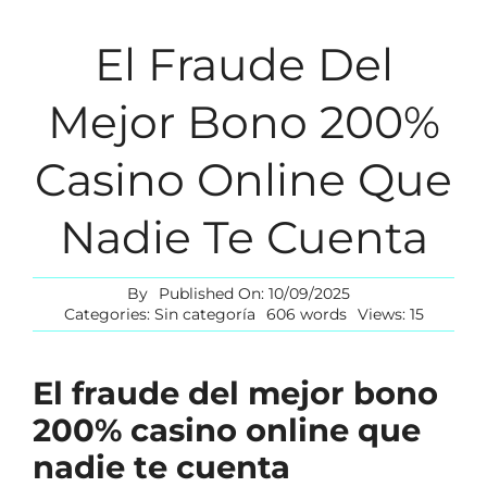
Workshops/Eventos
El Fraude Del
Mejor Bono 200%
Online training
Casino Online Que
Wave Shop
Nadie Te Cuenta
Sponsor y Patrocinio
By
Published On: 10/09/2025
Categories: Sin categoría
606 words
Views: 15
Contacto
El fraude del mejor bono
200% casino online que
nadie te cuenta