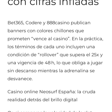
con cifras infladas
Bet365, Codere y 888casino publican
banners con colores chillones que
prometen “vence al casino”. En la práctica,
los términos de cada uno incluyen una
condición de “rollover” que supera el 25x y
una vigencia de 48 h, lo que obliga a jugar
sin descanso mientras la adrenalina se
desvanece.
Casino online Neosurf España: la cruda
realidad detrás del brillo digital