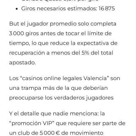
Giros necesarios estimados: 16 875
But el jugador promedio solo completa
3 000 giros antes de tocar el límite de
tiempo, lo que reduce la expectativa de
recuperación a menos del 5% del total
apostado.
Los “casinos online legales Valencia” son
una trampa más de la que deberían
preocuparse los verdaderos jugadores
Y el detalle que nadie menciona: la
“promoción VIP” que requiere ser parte de
un club de 5 000 € de movimiento