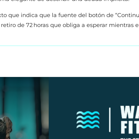
xto que indica que la fuente del botón de “Continua
 retiro de 72 horas que obliga a esperar mientras el