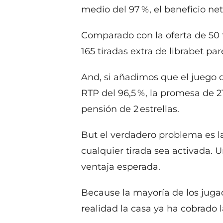
medio del 97 %, el beneficio net
Comparado con la oferta de 50 t
165 tiradas extra de librabet 
And, si añadimos que el juego d
RTP del 96,5 %, la promesa de 2
pensión de 2 estrellas.
But el verdadero problema es l
cualquier tirada sea activada. Un
ventaja esperada.
Because la mayoría de los jugad
realidad la casa ya ha cobrado