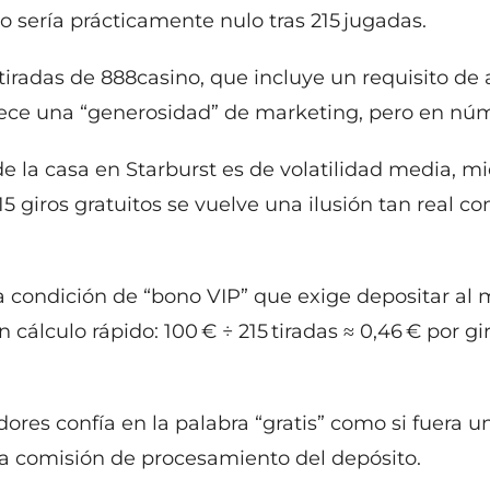
o sería prácticamente nulo tras 215 jugadas.
iradas de 888casino, que incluye un requisito de 
parece una “generosidad” de marketing, pero en nú
e la casa en Starburst es de volatilidad media, m
15 giros gratuitos se vuelve una ilusión tan real 
a condición de “bono VIP” que exige depositar al
 cálculo rápido: 100 € ÷ 215 tiradas ≈ 0,46 € por gi
ores confía en la palabra “gratis” como si fuera 
 la comisión de procesamiento del depósito.