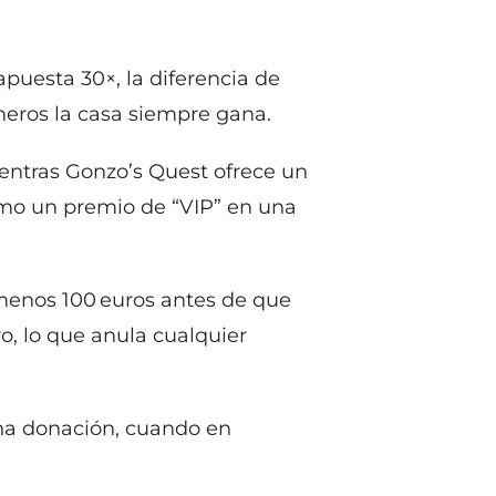
apuesta 30×, la diferencia de
meros la casa siempre gana.
ientras Gonzo’s Quest ofrece un
como un premio de “VIP” en una
 menos 100 euros antes de que
ro, lo que anula cualquier
una donación, cuando en