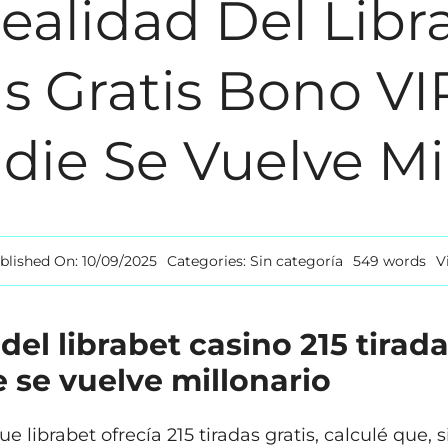
Realidad Del Libr
as Gratis Bono VI
ie Se Vuelve Mi
blished On: 10/09/2025
Categories: Sin categoría
549 words
V
 del librabet casino 215 tirad
 se vuelve millonario
e librabet ofrecía 215 tiradas gratis, calculé que, 