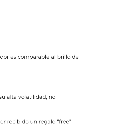
dor es comparable al brillo de
 alta volatilidad, no
er recibido un regalo “free”