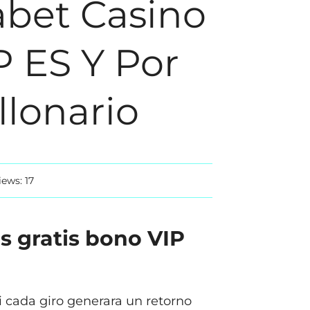
abet Casino
P ES Y Por
llonario
iews: 17
as gratis bono VIP
si cada giro generara un retorno