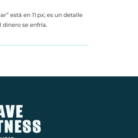
r” está en 11 px; es un detalle
 dinero se enfría.