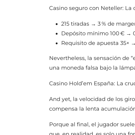
Casino seguro con Neteller: La
215 tiradas → 3 % de marg
Depósito mínimo 100 € → 0
Requisito de apuesta 35× →
Nevertheless, la sensación de “
una moneda falsa bajo la lámpara
Casino Hold’em España: La cruda
And yet, la velocidad de los gi
compensa la lenta acumulación
Porque al final, el jugador suel
que, en realidad, es solo una f