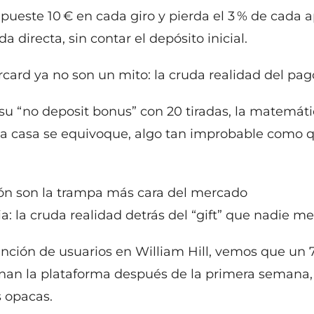
apueste 10 € en cada giro y pierda el 3 % de cada
ida directa, sin contar el depósito inicial.
card ya no son un mito: la cruda realidad del pag
u “no deposit bonus” con 20 tiradas, la matemáti
 la casa se equivoque, algo tan improbable como 
ción son la trampa más cara del mercado
ia: la cruda realidad detrás del “gift” que nadie m
tención de usuarios en William Hill, vemos que un
nan la plataforma después de la primera semana,
s opacas.