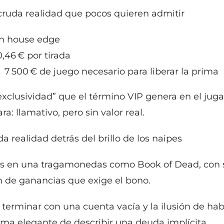
 cruda realidad que pocos quieren admitir
en house edge
,46 € por tirada
 7 500 € de juego necesario para liberar la prima
exclusividad” que el término VIP genera en el juga
: llamativo, pero sin valor real.
 realidad detrás del brillo de los naipes
ros en una tragamonedas como Book of Dead, con su
 de ganancias que exige el bono.
e terminar con una cuenta vacía y la ilusión de hab
orma elegante de describir una deuda implícita.