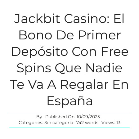
Workshops/Eventos
Jackbit Casino: El
Bono De Primer
Online training
Depósito Con Free
Wave Shop
Spins Que Nadie
Sponsor y Patrocinio
Te Va A Regalar En
Contacto
España
By
Published On: 10/09/2025
Categories: Sin categoría
742 words
Views: 13