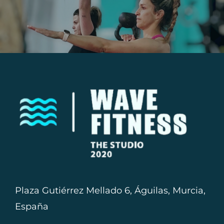
Plaza Gutiérrez Mellado 6, Águilas, Murcia,
España