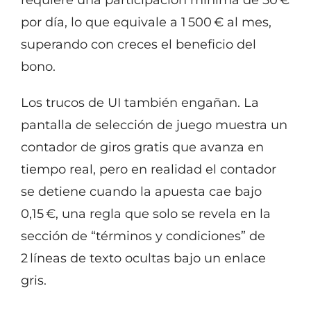
requiere una participación mínima de 50 €
por día, lo que equivale a 1 500 € al mes,
superando con creces el beneficio del
bono.
Los trucos de UI también engañan. La
pantalla de selección de juego muestra un
contador de giros gratis que avanza en
tiempo real, pero en realidad el contador
se detiene cuando la apuesta cae bajo
0,15 €, una regla que solo se revela en la
sección de “términos y condiciones” de
2 líneas de texto ocultas bajo un enlace
gris.