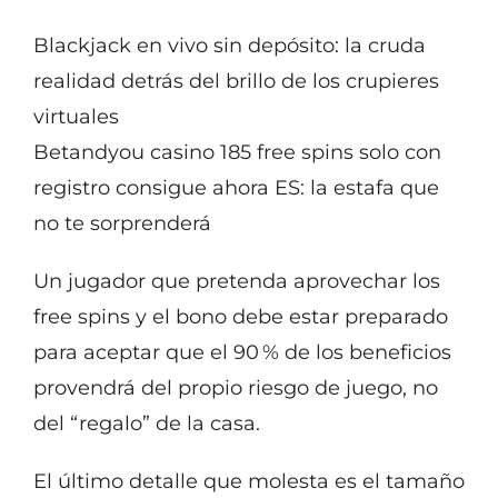
Blackjack en vivo sin depósito: la cruda
realidad detrás del brillo de los crupieres
virtuales
Betandyou casino 185 free spins solo con
registro consigue ahora ES: la estafa que
no te sorprenderá
Un jugador que pretenda aprovechar los
free spins y el bono debe estar preparado
para aceptar que el 90 % de los beneficios
provendrá del propio riesgo de juego, no
del “regalo” de la casa.
El último detalle que molesta es el tamaño