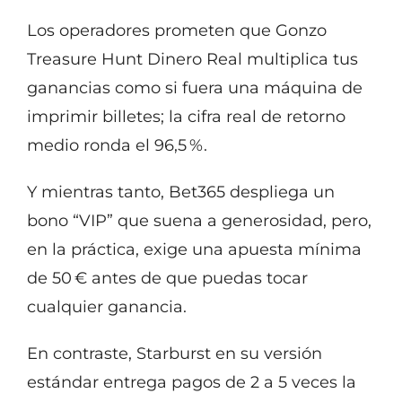
Los operadores prometen que Gonzo
Treasure Hunt Dinero Real multiplica tus
ganancias como si fuera una máquina de
imprimir billetes; la cifra real de retorno
medio ronda el 96,5 %.
Y mientras tanto, Bet365 despliega un
bono “VIP” que suena a generosidad, pero,
en la práctica, exige una apuesta mínima
de 50 € antes de que puedas tocar
cualquier ganancia.
En contraste, Starburst en su versión
estándar entrega pagos de 2 a 5 veces la