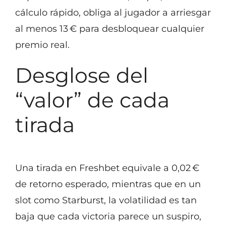
cálculo rápido, obliga al jugador a arriesgar
al menos 13 € para desbloquear cualquier
premio real.
Desglose del
“valor” de cada
tirada
Una tirada en Freshbet equivale a 0,02 €
de retorno esperado, mientras que en un
slot como Starburst, la volatilidad es tan
baja que cada victoria parece un suspiro,