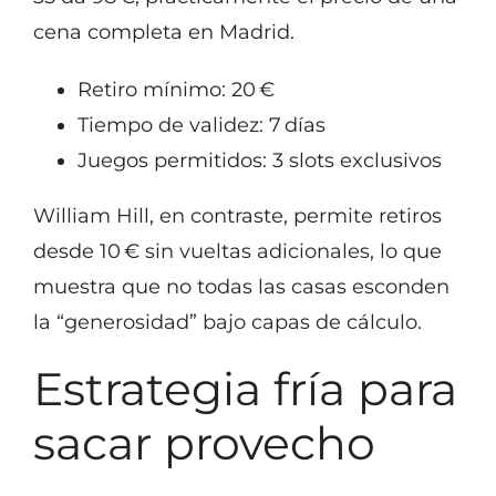
cena completa en Madrid.
Retiro mínimo: 20 €
Tiempo de validez: 7 días
Juegos permitidos: 3 slots exclusivos
William Hill, en contraste, permite retiros
desde 10 € sin vueltas adicionales, lo que
muestra que no todas las casas esconden
la “generosidad” bajo capas de cálculo.
Estrategia fría para
sacar provecho