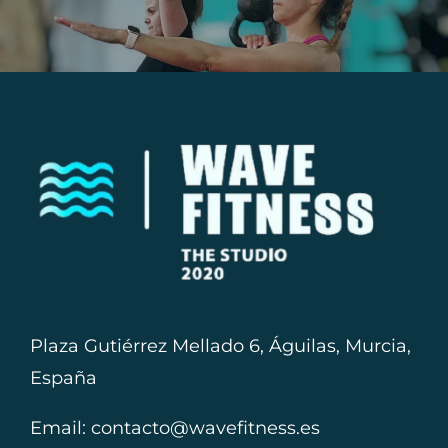
Plaza Gutiérrez Mellado 6, Águilas, Murcia,
España
Email: contacto@wavefitness.es