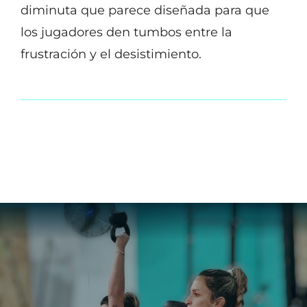
diminuta que parece diseñada para que
los jugadores den tumbos entre la
frustración y el desistimiento.