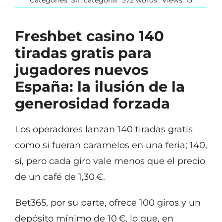
Categories: Sin categoría
372 words
Views: 15
Freshbet casino 140
tiradas gratis para
jugadores nuevos
España: la ilusión de la
generosidad forzada
Los operadores lanzan 140 tiradas gratis
como si fueran caramelos en una feria; 140,
sí, pero cada giro vale menos que el precio
de un café de 1,30 €.
Bet365, por su parte, ofrece 100 giros y un
depósito mínimo de 10 €, lo que, en