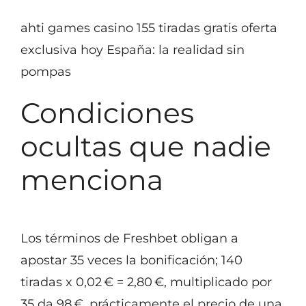
ahti games casino 155 tiradas gratis oferta
exclusiva hoy España: la realidad sin
pompas
Condiciones
ocultas que nadie
menciona
Los términos de Freshbet obligan a
apostar 35 veces la bonificación; 140
tiradas x 0,02 € = 2,80 €, multiplicado por
35 da 98 €, prácticamente el precio de una