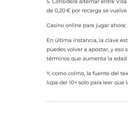
5. Considera alternar entre Vis
de 0,20 € por recarga se vuelve 
Casino online para jugar ahora
En última instancia, la clave e
puedes volver a apostar, y eso 
términos que aumenta la edad 
Y, como colmo, la fuente del te
lupa del 10× solo para leer que l