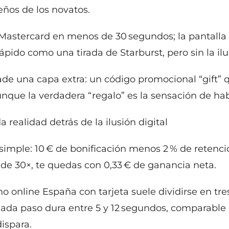
eños de los novatos.
Mastercard en menos de 30 segundos; la pantalla te
ápido como una tirada de Starburst, pero sin la il
de una capa extra: un código promocional “gift” 
aunque la verdadera “regalo” es la sensación de h
 realidad detrás de la ilusión digital
simple: 10 € de bonificación menos 2 % de retenció
 de 30×, te quedas con 0,33 € de ganancia neta.
o online España con tarjeta suele dividirse en tres
 Cada paso dura entre 5 y 12 segundos, comparable
dispara.