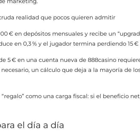
 de marketing.
 cruda realidad que pocos quieren admitir
000 € en depósitos mensuales y recibe un “upgrade
educe en 0,3 % y el jugador termina perdiendo 15 
 de 5 € en una cuenta nueva de 888casino requiere
 necesario, un cálculo que deja a la mayoría de l
regalo” como una carga fiscal: si el beneficio neto 
ara el día a día