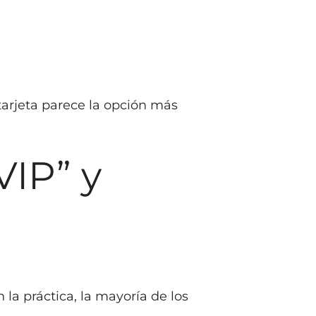
tarjeta parece la opción más
VIP” y
la práctica, la mayoría de los