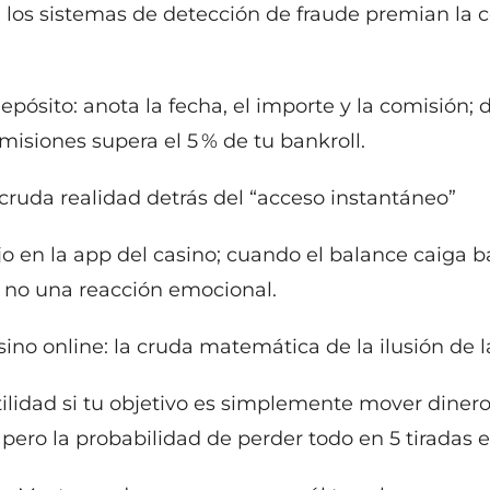
a; los sistemas de detección de fraude premian la
epósito: anota la fecha, el importe y la comisión;
misiones supera el 5 % de tu bankroll.
a cruda realidad detrás del “acceso instantáneo”
jo en la app del casino; cuando el balance caiga b
, no una reacción emocional.
ino online: la cruda matemática de la ilusión de la
atilidad si tu objetivo es simplemente mover diner
pero la probabilidad de perder todo en 5 tiradas es