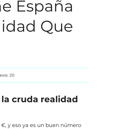
ne España
alidad Que
ews: 20
 la cruda realidad
0 €, y eso ya es un buen número