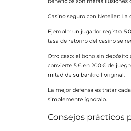
beneficios son meras ilusiones
Casino seguro con Neteller: La
Ejemplo: un jugador registra 5 
tasa de retorno del casino se r
Otro caso: el bono sin depósito
convierte 5 € en 200 € de juego
mitad de su bankroll original.
La mejor defensa es tratar cada “
simplemente ignóralo.
Consejos prácticos p