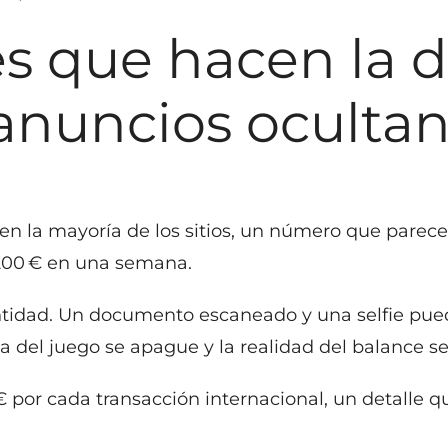
es que hacen la d
 anuncios ocultan
 en la mayoría de los sitios, un número que parece
 200 € en una semana.
entidad. Un documento escaneado y una selfie pue
na del juego se apague y la realidad del balance s
9 € por cada transacción internacional, un detalle q