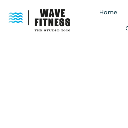
Saltar
Home
al
contenido