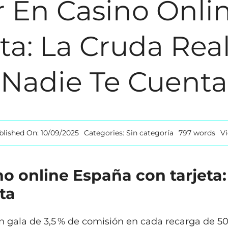
r En Casino Onli
ta: La Cruda Re
Nadie Te Cuenta
blished On: 10/09/2025
Categories: Sin categoría
797 words
Vi
o online España con tarjeta:
ta
 gala de 3,5 % de comisión en cada recarga de 5