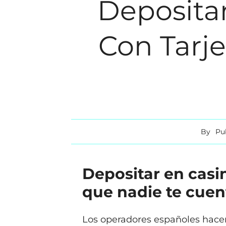
Deposita
Con Tarje
By
Pu
Depositar en casin
que nadie te cuen
Los operadores españoles hacen