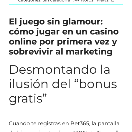
Categories: Sin categoría
747 words
Views: 13
El juego sin glamour:
cómo jugar en un casino
online por primera vez y
sobrevivir al marketing
Desmontando la
ilusión del “bonus
gratis”
Cuando te registras en Bet365, la pantalla