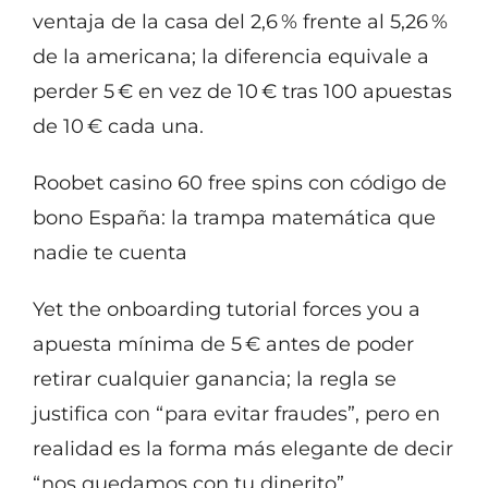
ventaja de la casa del 2,6 % frente al 5,26 %
de la americana; la diferencia equivale a
perder 5 € en vez de 10 € tras 100 apuestas
de 10 € cada una.
Roobet casino 60 free spins con código de
bono España: la trampa matemática que
nadie te cuenta
Yet the onboarding tutorial forces you a
apuesta mínima de 5 € antes de poder
retirar cualquier ganancia; la regla se
justifica con “para evitar fraudes”, pero en
realidad es la forma más elegante de decir
“nos quedamos con tu dinerito”.