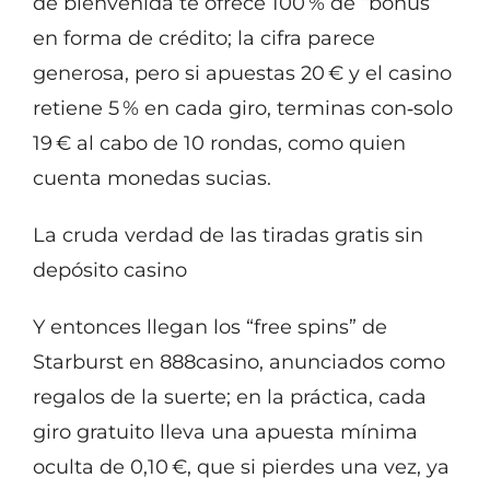
de bienvenida te ofrece 100 % de “bonus”
en forma de crédito; la cifra parece
generosa, pero si apuestas 20 € y el casino
retiene 5 % en cada giro, terminas con‑solo
19 € al cabo de 10 rondas, como quien
cuenta monedas sucias.
La cruda verdad de las tiradas gratis sin
depósito casino
Y entonces llegan los “free spins” de
Starburst en 888casino, anunciados como
regalos de la suerte; en la práctica, cada
giro gratuito lleva una apuesta mínima
oculta de 0,10 €, que si pierdes una vez, ya