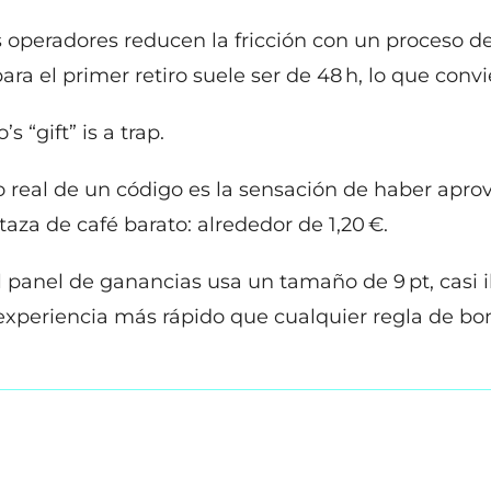
s operadores reducen la fricción con un proceso de
a el primer retiro suele ser de 48 h, lo que convie
 “gift” is a trap.
cio real de un código es la sensación de haber apr
za de café barato: alrededor de 1,20 €.
el panel de ganancias usa un tamaño de 9 pt, casi i
a experiencia más rápido que cualquier regla de bon