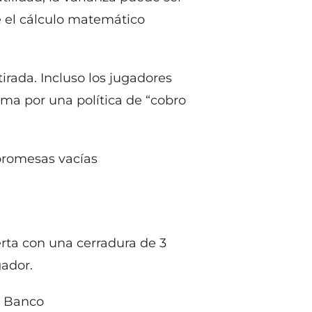
ue el cálculo matemático
irada. Incluso los jugadores
ma por una política de “cobro
promesas vacías
erta con una cerradura de 3
gador.
l Banco