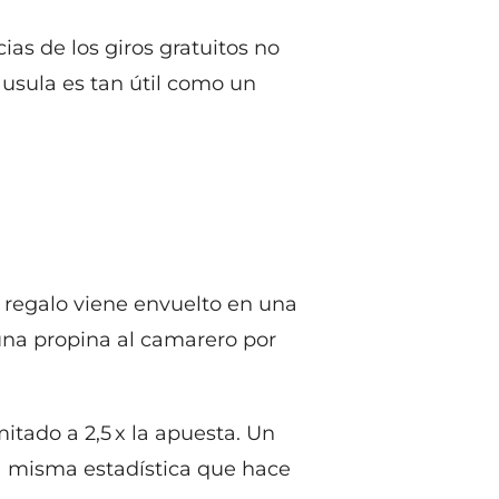
ias de los giros gratuitos no
áusula es tan útil como un
el regalo viene envuelto en una
r una propina al camarero por
mitado a 2,5 x la apuesta. Un
a misma estadística que hace