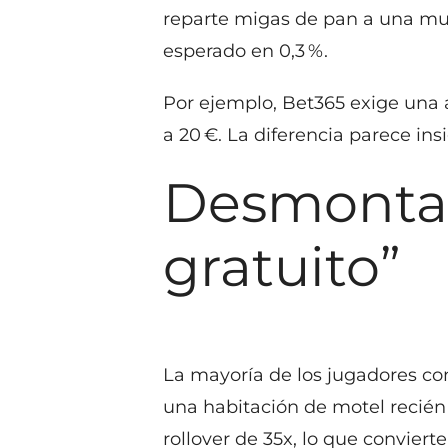
reparte migas de pan a una mul
esperado en 0,3 %.
Por ejemplo, Bet365 exige una 
a 20 €. La diferencia parece ins
Desmontan
gratuito”
La mayoría de los jugadores con
una habitación de motel recién 
rollover de 35x, lo que conviert