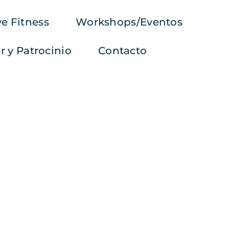
e Fitness
Workshops/Eventos
 y Patrocinio
Contacto