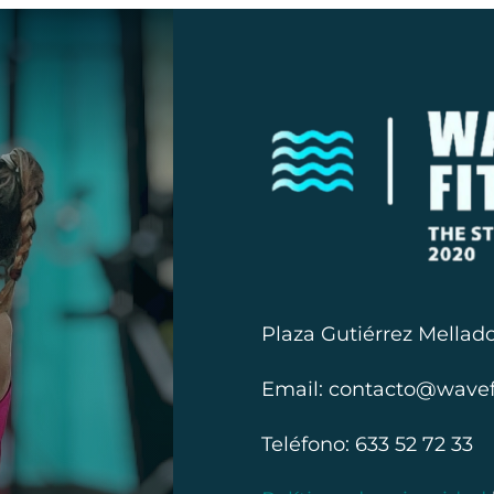
Plaza Gutiérrez Mellado
Email: contacto@wavef
Teléfono:
633 52 72 33