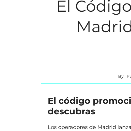
El Códig
Madrid
By
Pu
El código promoci
descubras
Los operadores de Madrid lanz