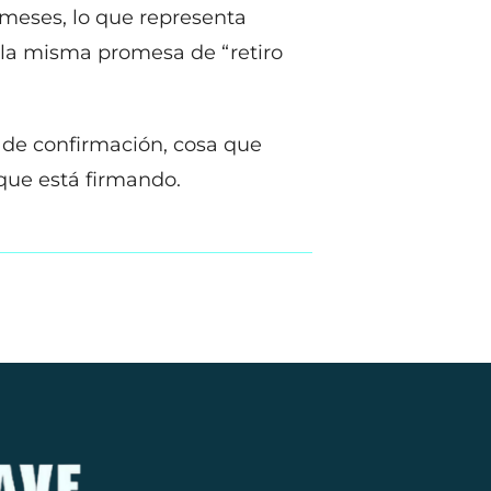
 meses, lo que representa
la misma promesa de “retiro
s de confirmación, cosa que
que está firmando.