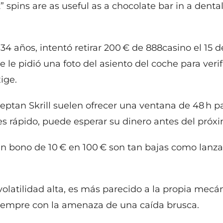
ift” spins are as useful as a chocolate bar in a den
34 años, intentó retirar 200 € de 888casino el 15 
e le pidió una foto del asiento del coche para verif
ige.
eptan Skrill suelen ofrecer una ventana de 48 h pa
r es rápido, puede esperar su dinero antes del pró
un bono de 10 € en 100 € son tan bajas como lanza
olatilidad alta, es más parecido a la propia mecánic
 siempre con la amenaza de una caída brusca.