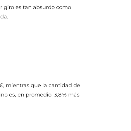
or giro es tan absurdo como
ida.
4 €, mientras que la cantidad de
sino es, en promedio, 3,8 % más