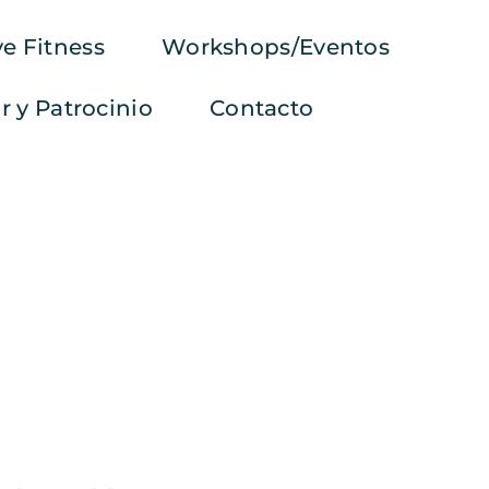
e Fitness
Workshops/Eventos
 y Patrocinio
Contacto