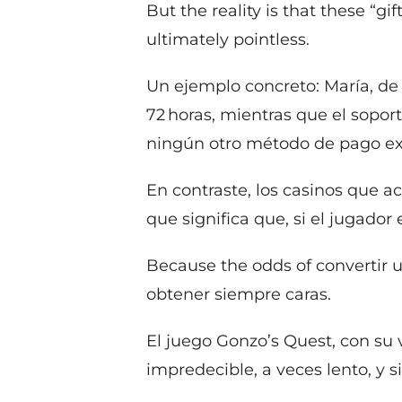
But the reality is that these “g
ultimately pointless.
Un ejemplo concreto: María, de 
72 horas, mientras que el soport
ningún otro método de pago ex
En contraste, los casinos que ac
que significa que, si el jugado
Because the odds of convertir 
obtener siempre caras.
El juego Gonzo’s Quest, con su v
impredecible, a veces lento, y