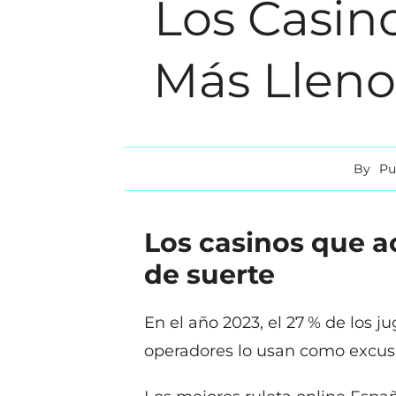
Los Casin
Más Lleno
By
Pu
Los casinos que a
de suerte
En el año 2023, el 27 % de los j
operadores lo usan como excusa 