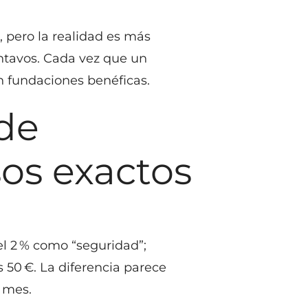
 pero la realidad es más
ntavos. Cada vez que un
on fundaciones benéficas.
de
sos exactos
 el 2 % como “seguridad”;
s 50 €. La diferencia parece
n mes.