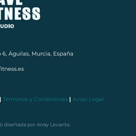
 6, Águilas, Murcia, España
itness.es
|
Términos y Condiciones
|
Aviso Legal
b diseñada por Array Levante.