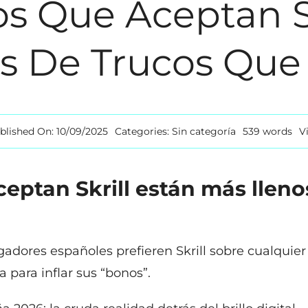
os Que Aceptan Sk
s De Trucos Que
blished On: 10/09/2025
Categories: Sin categoría
539 words
V
ceptan Skrill están más lleno
ugadores españoles prefieren Skrill sobre cualquier
para inflar sus “bonos”.