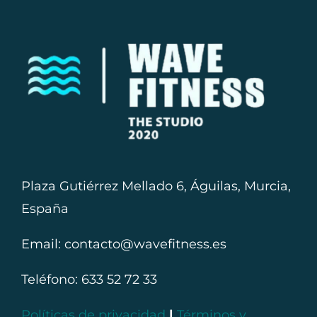
Plaza Gutiérrez Mellado 6, Águilas, Murcia,
España
Email: contacto@wavefitness.es
Teléfono:
633 52 72 33
Políticas de privacidad
|
Términos y