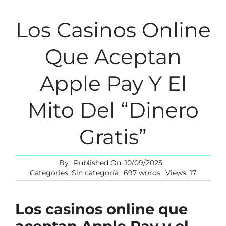
Workshops/Eventos
Los Casinos Online
Que Aceptan
Online training
Apple Pay Y El
Wave Shop
Mito Del “dinero
Sponsor y Patrocinio
Gratis”
Contacto
By
Published On: 10/09/2025
Categories: Sin categoría
697 words
Views: 17
Los casinos online que