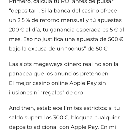
Primero, calcula tu ROI antes de pulsar
“depositar”. Si la banca del casino ofrece
un 2,5 % de retorno mensual y tú apuestas
200 € al día, tu ganancia esperada es 5 € al
mes. Eso no justifica una apuesta de 500 €
bajo la excusa de un “bonus” de 50 €.
Las slots megaways dinero real no son la
panacea que los anuncios pretenden
El mejor casino online Apple Pay sin
ilusiones ni “regalos” de oro
And then, establece límites estrictos: si tu
saldo supera los 300 €, bloquea cualquier
depósito adicional con Apple Pay. En mi