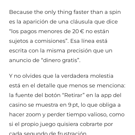
Because the only thing faster than a spin
es la aparición de una cláusula que dice
“los pagos menores de 20 € no están
sujetos a comisiones”. Esa línea está
escrita con la misma precisión que un
anuncio de “dinero gratis”.
Y no olvides que la verdadera molestia
está en el detalle que menos se menciona:
la fuente del botón “Retirar” en la app del
casino se muestra en 9 pt, lo que obliga a
hacer zoom y perder tiempo valioso, como
si el propio juego quisiera cobrarte por
cada segundo de frustración.