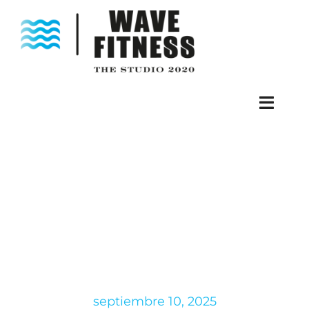
Saltar
al
contenido
Toggl
Navig
Home
Instalaciones
Tarifas
Equipo Wave Fitness
septiembre 10, 2025