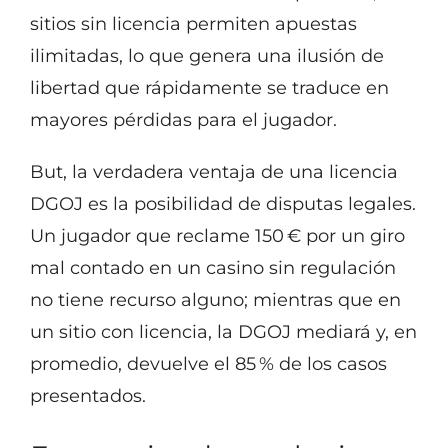
sitios sin licencia permiten apuestas
ilimitadas, lo que genera una ilusión de
libertad que rápidamente se traduce en
mayores pérdidas para el jugador.
But, la verdadera ventaja de una licencia
DGOJ es la posibilidad de disputas legales.
Un jugador que reclame 150 € por un giro
mal contado en un casino sin regulación
no tiene recurso alguno; mientras que en
un sitio con licencia, la DGOJ mediará y, en
promedio, devuelve el 85 % de los casos
presentados.