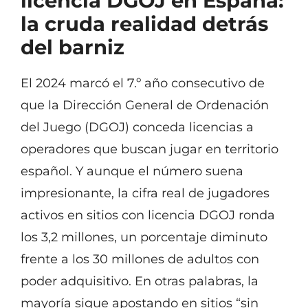
licencia DGOJ en España:
la cruda realidad detrás
del barniz
El 2024 marcó el 7.º año consecutivo de
que la Dirección General de Ordenación
del Juego (DGOJ) conceda licencias a
operadores que buscan jugar en territorio
español. Y aunque el número suena
impresionante, la cifra real de jugadores
activos en sitios con licencia DGOJ ronda
los 3,2 millones, un porcentaje diminuto
frente a los 30 millones de adultos con
poder adquisitivo. En otras palabras, la
mayoría sigue apostando en sitios “sin