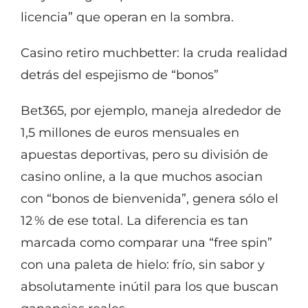
licencia” que operan en la sombra.
Casino retiro muchbetter: la cruda realidad
detrás del espejismo de “bonos”
Bet365, por ejemplo, maneja alrededor de
1,5 millones de euros mensuales en
apuestas deportivas, pero su división de
casino online, a la que muchos asocian
con “bonos de bienvenida”, genera sólo el
12 % de ese total. La diferencia es tan
marcada como comparar una “free spin”
con una paleta de hielo: frío, sin sabor y
absolutamente inútil para los que buscan