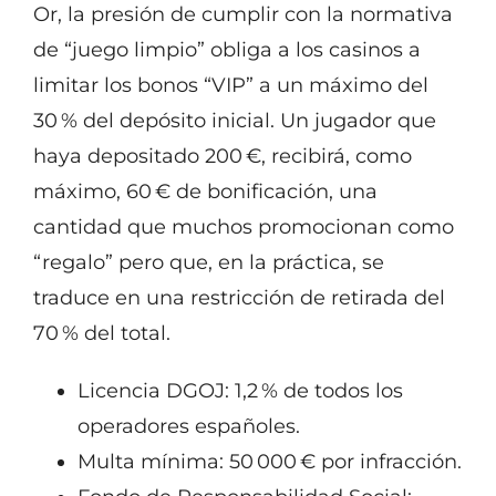
Or, la presión de cumplir con la normativa
de “juego limpio” obliga a los casinos a
limitar los bonos “VIP” a un máximo del
30 % del depósito inicial. Un jugador que
haya depositado 200 €, recibirá, como
máximo, 60 € de bonificación, una
cantidad que muchos promocionan como
“regalo” pero que, en la práctica, se
traduce en una restricción de retirada del
70 % del total.
Licencia DGOJ: 1,2 % de todos los
operadores españoles.
Multa mínima: 50 000 € por infracción.