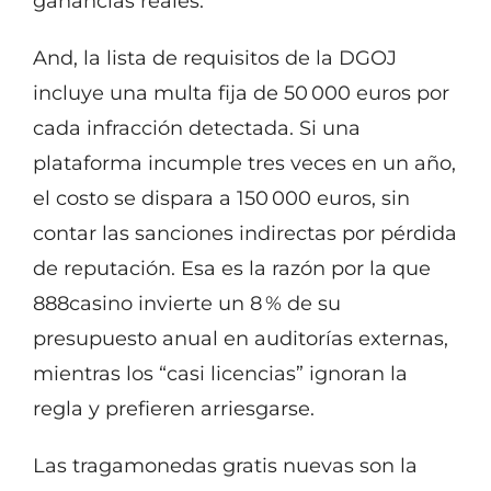
ganancias reales.
And, la lista de requisitos de la DGOJ
incluye una multa fija de 50 000 euros por
cada infracción detectada. Si una
plataforma incumple tres veces en un año,
el costo se dispara a 150 000 euros, sin
contar las sanciones indirectas por pérdida
de reputación. Esa es la razón por la que
888casino invierte un 8 % de su
presupuesto anual en auditorías externas,
mientras los “casi licencias” ignoran la
regla y prefieren arriesgarse.
Las tragamonedas gratis nuevas son la