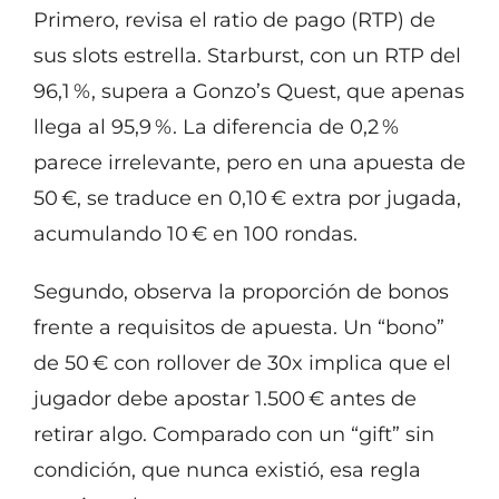
Primero, revisa el ratio de pago (RTP) de
sus slots estrella. Starburst, con un RTP del
96,1 %, supera a Gonzo’s Quest, que apenas
llega al 95,9 %. La diferencia de 0,2 %
parece irrelevante, pero en una apuesta de
50 €, se traduce en 0,10 € extra por jugada,
acumulando 10 € en 100 rondas.
Segundo, observa la proporción de bonos
frente a requisitos de apuesta. Un “bono”
de 50 € con rollover de 30x implica que el
jugador debe apostar 1.500 € antes de
retirar algo. Comparado con un “gift” sin
condición, que nunca existió, esa regla