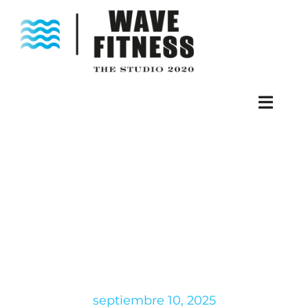
Saltar
al
contenido
Toggl
Navig
Home
Instalaciones
Tarifas
Equipo Wave Fitness
septiembre 10, 2025