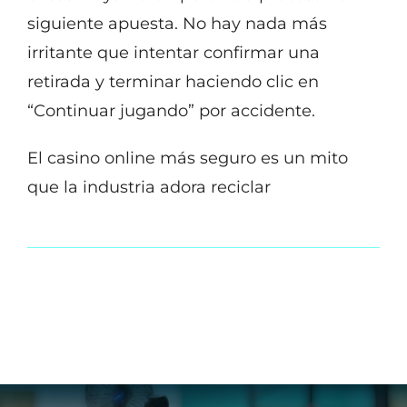
siguiente apuesta. No hay nada más
irritante que intentar confirmar una
retirada y terminar haciendo clic en
“Continuar jugando” por accidente.
El casino online más seguro es un mito
que la industria adora reciclar