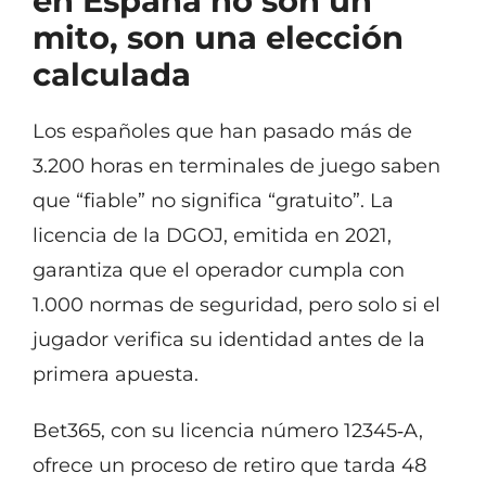
en España no son un
mito, son una elección
calculada
Los españoles que han pasado más de
3.200 horas en terminales de juego saben
que “fiable” no significa “gratuito”. La
licencia de la DGOJ, emitida en 2021,
garantiza que el operador cumpla con
1.000 normas de seguridad, pero solo si el
jugador verifica su identidad antes de la
primera apuesta.
Bet365, con su licencia número 12345‑A,
ofrece un proceso de retiro que tarda 48