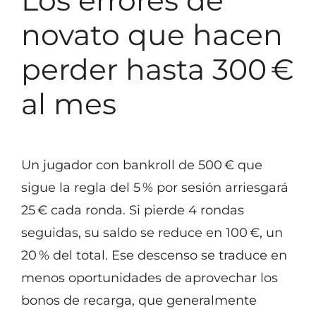
Los errores de
novato que hacen
perder hasta 300 €
al mes
Un jugador con bankroll de 500 € que
sigue la regla del 5 % por sesión arriesgará
25 € cada ronda. Si pierde 4 rondas
seguidas, su saldo se reduce en 100 €, un
20 % del total. Ese descenso se traduce en
menos oportunidades de aprovechar los
bonos de recarga, que generalmente