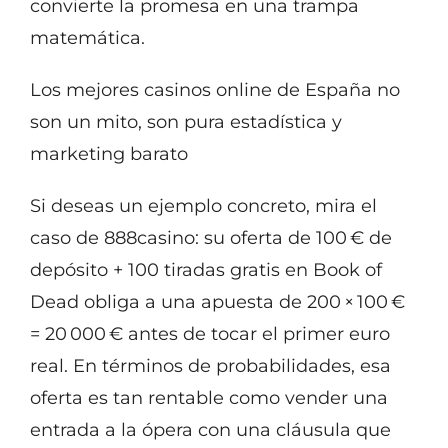
convierte la promesa en una trampa
matemática.
Los mejores casinos online de España no
son un mito, son pura estadística y
marketing barato
Si deseas un ejemplo concreto, mira el
caso de 888casino: su oferta de 100 € de
depósito + 100 tiradas gratis en Book of
Dead obliga a una apuesta de 200 × 100 €
= 20 000 € antes de tocar el primer euro
real. En términos de probabilidades, esa
oferta es tan rentable como vender una
entrada a la ópera con una cláusula que