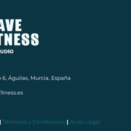
 6, Águilas, Murcia, España
itness.es
|
Términos y Condiciones
|
Aviso Legal