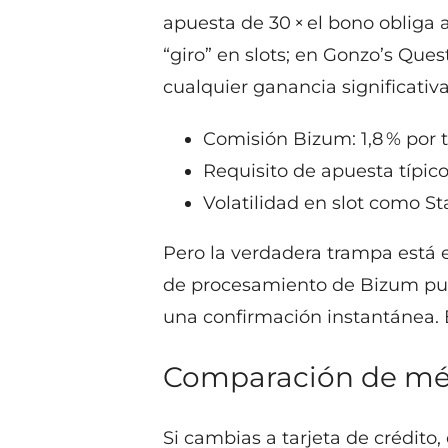
apuesta de 30 × el bono obliga
“giro” en slots; en Gonzo’s Ques
cualquier ganancia significativa
Comisión Bizum: 1,8 % por 
Requisito de apuesta típico
Volatilidad en slot como Sta
Pero la verdadera trampa está e
de procesamiento de Bizum pued
una confirmación instantánea. E
Comparación de mét
Si cambias a tarjeta de crédito