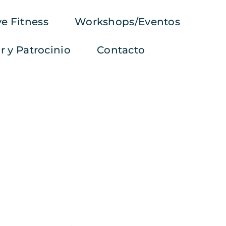
e Fitness
Workshops/Eventos
 y Patrocinio
Contacto