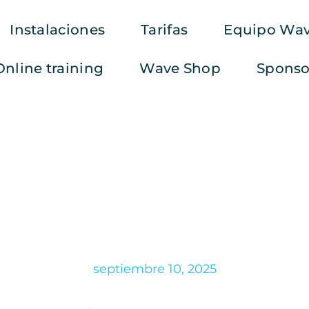
Instalaciones
Tarifas
Equipo Wav
Online training
Wave Shop
Sponsor
septiembre 10, 2025