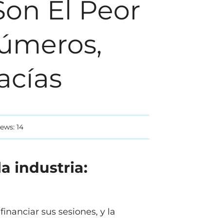
Son El Peor
Números,
acías
ews: 14
a industria:
inanciar sus sesiones, y la