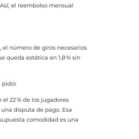
Así, el reembolso mensual
d, el número de giros necesarios
e queda estática en 1,8 % sin
 pidió
el 22 % de los jugadores
una disputa de pago. Esa
la supuesta comodidad es una