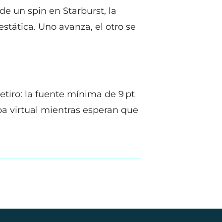
de un spin en Starburst, la
stática. Uno avanza, el otro se
etiro: la fuente mínima de 9 pt
upa virtual mientras esperan que