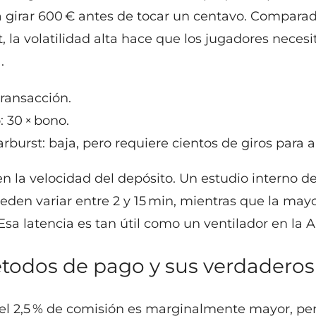
 a girar 600 € antes de tocar un centavo. Compara
t, la volatilidad alta hace que los jugadores neces
.
transacción.
: 30 × bono.
rburst: baja, pero requiere cientos de giros para a
n la velocidad del depósito. Un estudio interno 
en variar entre 2 y 15 min, mientras que la mayo
sa latencia es tan útil como un ventilador en la A
odos de pago y sus verdaderos 
, el 2,5 % de comisión es marginalmente mayor, p