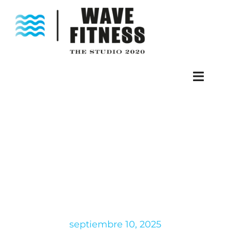
Saltar
al
contenido
Toggl
Navig
Home
Instalaciones
Tarifas
Equipo Wave Fitness
septiembre 10, 2025