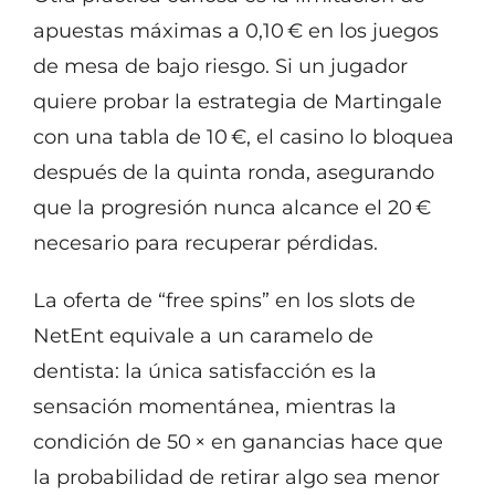
apuestas máximas a 0,10 € en los juegos
de mesa de bajo riesgo. Si un jugador
quiere probar la estrategia de Martingale
con una tabla de 10 €, el casino lo bloquea
después de la quinta ronda, asegurando
que la progresión nunca alcance el 20 €
necesario para recuperar pérdidas.
La oferta de “free spins” en los slots de
NetEnt equivale a un caramelo de
dentista: la única satisfacción es la
sensación momentánea, mientras la
condición de 50 × en ganancias hace que
la probabilidad de retirar algo sea menor