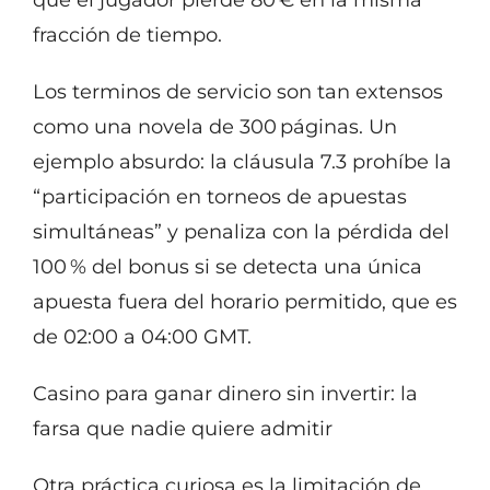
que el jugador pierde 80 € en la misma
fracción de tiempo.
Los terminos de servicio son tan extensos
como una novela de 300 páginas. Un
ejemplo absurdo: la cláusula 7.3 prohíbe la
“participación en torneos de apuestas
simultáneas” y penaliza con la pérdida del
100 % del bonus si se detecta una única
apuesta fuera del horario permitido, que es
de 02:00 a 04:00 GMT.
Casino para ganar dinero sin invertir: la
farsa que nadie quiere admitir
Otra práctica curiosa es la limitación de