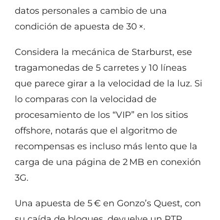
datos personales a cambio de una
condición de apuesta de 30 ×.
Considera la mecánica de Starburst, ese
tragamonedas de 5 carretes y 10 líneas
que parece girar a la velocidad de la luz. Si
lo comparas con la velocidad de
procesamiento de los “VIP” en los sitios
offshore, notarás que el algoritmo de
recompensas es incluso más lento que la
carga de una página de 2 MB en conexión
3G.
Una apuesta de 5 € en Gonzo’s Quest, con
su caída de bloques, devuelve un RTP