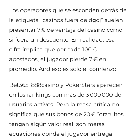
Los operadores que se esconden detrás de
la etiqueta “casinos fuera de dgoj” suelen
presentar 7% de ventaja del casino como
si fuera un descuento. En realidad, esa
cifra implica que por cada 100 €
apostados, el jugador pierde 7 € en
promedio. And eso es solo el comienzo.
Bet365, 888casino y PokerStars aparecen
en los rankings con más de 3 000 000 de
usuarios activos. Pero la masa crítica no
significa que sus bonos de 20 € “gratuitos”
tengan algún valor real; son meras
ecuaciones donde el jugador entrega