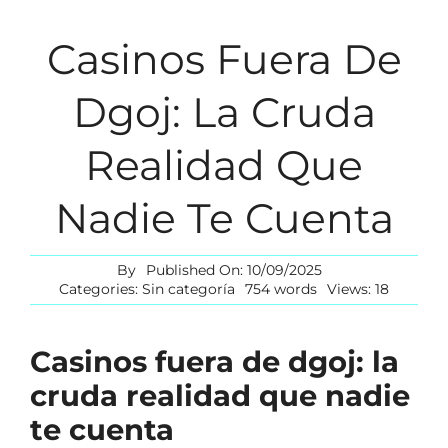
Workshops/Eventos
Casinos Fuera De
Dgoj: La Cruda
Online training
Realidad Que
Wave Shop
Nadie Te Cuenta
Sponsor y Patrocinio
By
Published On: 10/09/2025
Categories: Sin categoría
754 words
Views: 18
Contacto
Casinos fuera de dgoj: la
cruda realidad que nadie
te cuenta