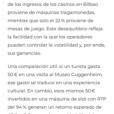
de los ingresos de los casinos en Bilbao
proviene de máquinas tragamonedas,
mientras que solo el 22 % proviene de
mesas de juego. Este desequilibrio refleja
la facilidad con la que los operadores
pueden controlar la volatilidad y, por ende,
sus ganancias.
Una comparación útil: si un turista gasta
50 € en una visita al Museo Guggenheim,
ese gasto se traduce en una experiencia
cultural. En cambio, esos mismos 50 €
invertidos en una máquina de slot con RTP
del 94 % generan un retorno esperado de