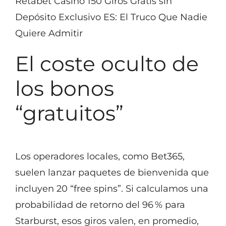
Retabet Casino 150 Giros Gratis sin
Depósito Exclusivo ES: El Truco Que Nadie
Quiere Admitir
El coste oculto de
los bonos
“gratuitos”
Los operadores locales, como Bet365,
suelen lanzar paquetes de bienvenida que
incluyen 20 “free spins”. Si calculamos una
probabilidad de retorno del 96 % para
Starburst, esos giros valen, en promedio,