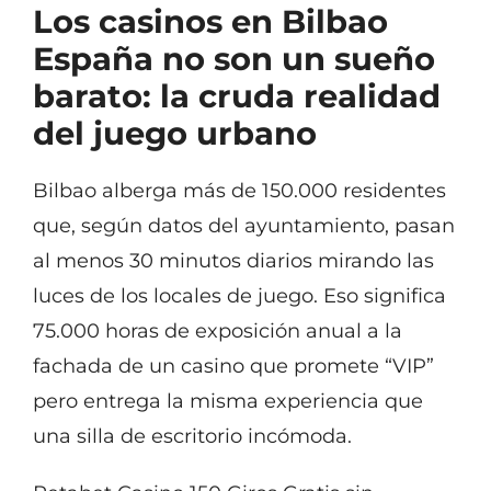
Los casinos en Bilbao
España no son un sueño
barato: la cruda realidad
del juego urbano
Bilbao alberga más de 150.000 residentes
que, según datos del ayuntamiento, pasan
al menos 30 minutos diarios mirando las
luces de los locales de juego. Eso significa
75.000 horas de exposición anual a la
fachada de un casino que promete “VIP”
pero entrega la misma experiencia que
una silla de escritorio incómoda.