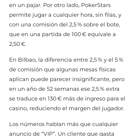
en un pajar. Por otro lado, PokerStars
permite jugar a cualquier hora, sin filas, y
con una comisión del 2,5 % sobre el bote,
que en una partida de 100 € equivale a
2,50 €.
En Bilbao, la diferencia entre 2,5 % y el 5 %
de comisión que algunas mesas físicas
aplican puede parecer insignificante, pero
en un año de 52 semanas ese 2,5 % extra
se traduce en 130 € más de ingreso para el
casino, reduciendo el margen del jugador.
Los números hablan más que cualquier
anuncio de “VIP”. Un cliente que gasta