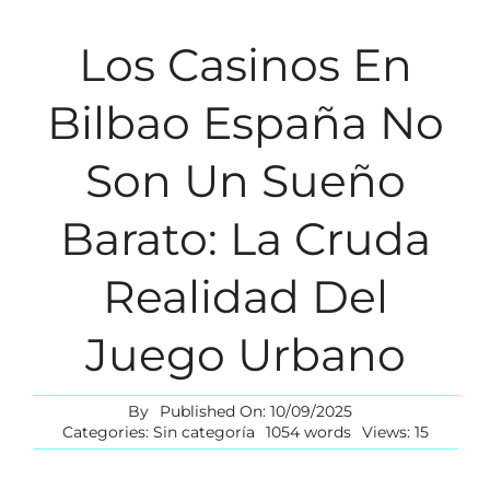
Workshops/Eventos
Los Casinos En
Bilbao España No
Online training
Son Un Sueño
Wave Shop
Barato: La Cruda
Sponsor y Patrocinio
Realidad Del
Contacto
Juego Urbano
By
Published On: 10/09/2025
Categories: Sin categoría
1054 words
Views: 15