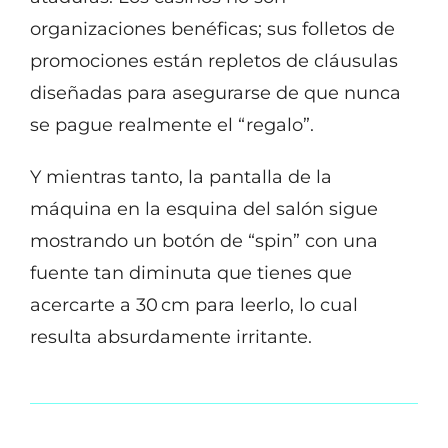
organizaciones benéficas; sus folletos de
promociones están repletos de cláusulas
diseñadas para asegurarse de que nunca
se pague realmente el “regalo”.
Y mientras tanto, la pantalla de la
máquina en la esquina del salón sigue
mostrando un botón de “spin” con una
fuente tan diminuta que tienes que
acercarte a 30 cm para leerlo, lo cual
resulta absurdamente irritante.