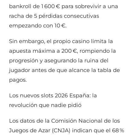
bankroll de 1 600 € para sobrevivir a una
racha de 5 pérdidas consecutivas
empezando con 10 €.
Sin embargo, el propio casino limita la
apuesta máxima a 200 €, rompiendo la
progresión y asegurando la ruina del
jugador antes de que alcance la tabla de
pagos.
Los nuevos slots 2026 España: la
revolución que nadie pidió
Los datos de la Comisión Nacional de los
Juegos de Azar (CNJA) indican que el 68 %