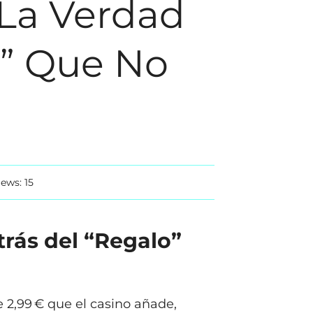
 La Verdad
o” Que No
iews: 15
trás del “Regalo”
e 2,99 € que el casino añade,