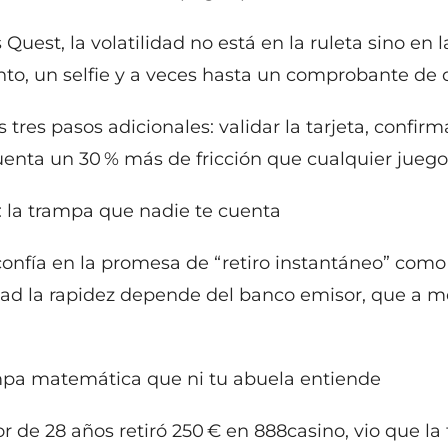
Quest, la volatilidad no está en la ruleta sino en 
to, un selfie y a veces hasta un comprobante de 
tres pasos adicionales: validar la tarjeta, confirm
uenta un 30 % más de fricción que cualquier juego
: la trampa que nadie te cuenta
confía en la promesa de “retiro instantáneo” como 
idad la rapidez depende del banco emisor, que a 
ampa matemática que ni tu abuela entiende
 de 28 años retiró 250 € en 888casino, vio que la 