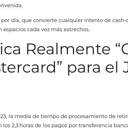
envenida.
€ por día, que convierte cualquier intento de cash‑
en espacios cada vez más estrechos.
fica Realmente “
tercard” para el
3, la media de tiempo de procesamiento de retir
 los 2,3 horas de los pagos por transferencia banca