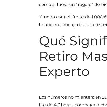
como si fuera un “regalo” de bi
Y luego está el límite de 1 000 
financiero, encajando billetes 
Qué Signi
Retiro Mas
Experto
Los números no mienten: en 202
fue de 4,7 horas, comparada con