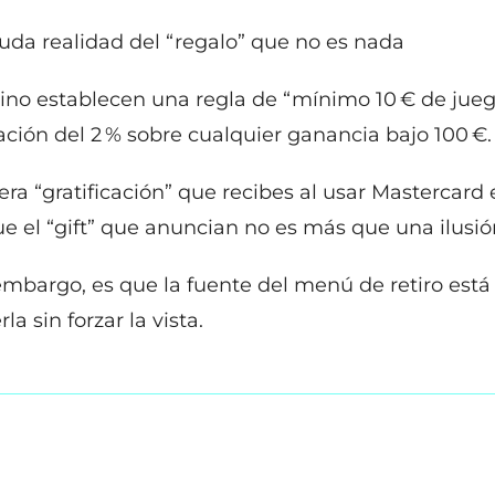
cruda realidad del “regalo” que no es nada
no establecen una regla de “mínimo 10 € de juego 
ación del 2 % sobre cualquier ganancia bajo 100 €.
dera “gratificación” que recibes al usar Mastercard 
ue el “gift” que anuncian no es más que una ilusi
embargo, es que la fuente del menú de retiro está 
a sin forzar la vista.