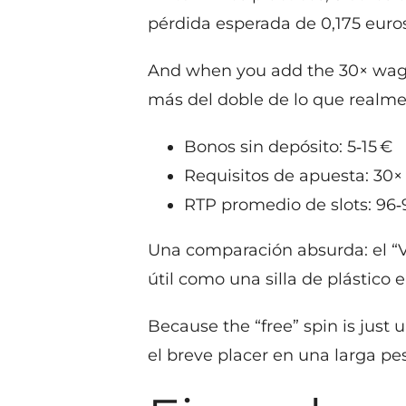
pérdida esperada de 0,175 euros
And when you add the 30× wageri
más del doble de lo que realme
Bonos sin depósito: 5‑15 €
Requisitos de apuesta: 30×
RTP promedio de slots: 96‑
Una comparación absurda: el “V
útil como una silla de plástico 
Because the “free” spin is just
el breve placer en una larga pe