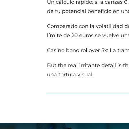
Un cálculo rápido: si alcanzas 
de tu potencial beneficio en una
Comparado con la volatilidad d
límite de 20 euros se vuelve un
Casino bono rollover 5x: La tr
But the real irritante detail is 
una tortura visual.