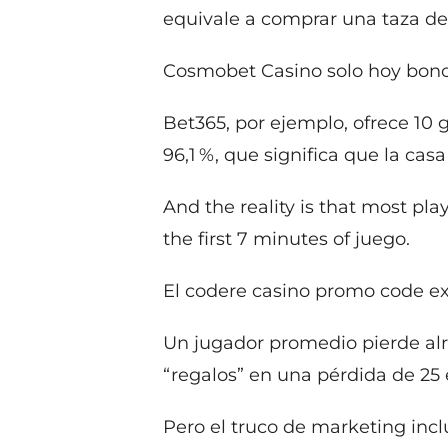
equivale a comprar una taza de 
Cosmobet Casino solo hoy bono 
Bet365, por ejemplo, ofrece 10 g
96,1 %, que significa que la cas
And the reality is that most pla
the first 7 minutes of juego.
El codere casino promo code ex
Un jugador promedio pierde alr
“regalos” en una pérdida de 25 
Pero el truco de marketing incl