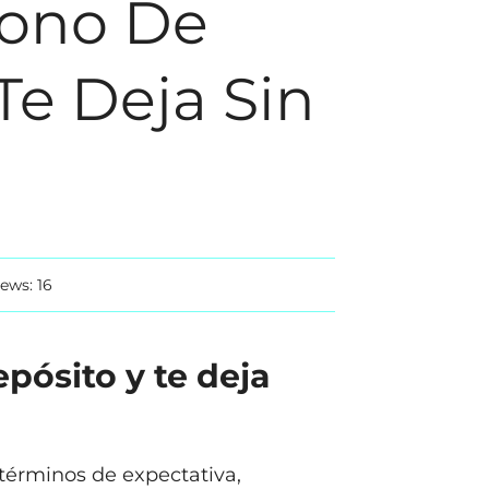
Bono De
Te Deja Sin
ews: 16
pósito y te deja
n términos de expectativa,