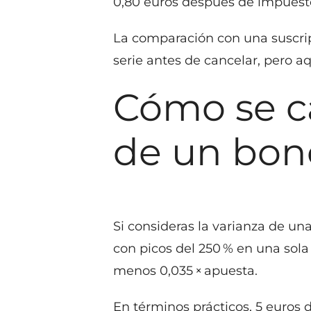
0,80 euros después de impuesto
La comparación con una suscripc
serie antes de cancelar, pero aq
Cómo se ca
de un bon
Si consideras la varianza de un
con picos del 250 % en una sola
menos 0,035 × apuesta.
En términos prácticos, 5 euros 