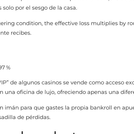
 solo por el sesgo de la casa.
ng condition, the effective loss multiplies by ro
nte recibes.
97 %
IP” de algunos casinos se vende como acceso excl
en una oficina de lujo, ofreciendo apenas una difer
 un imán para que gastes la propia bankroll en apu
sadilla de pérdidas.