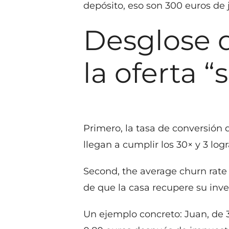
depósito, eso son 300 euros de 
Desglose d
la oferta “
Primero, la tasa de conversión d
llegan a cumplir los 30× y 3 lo
Second, the average churn rate 
de que la casa recupere su inve
Un ejemplo concreto: Juan, de 3