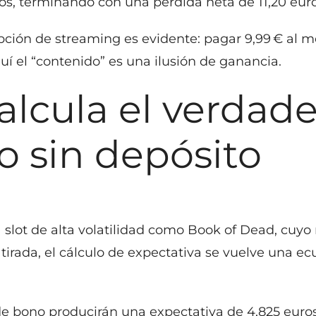
s, terminando con una pérdida neta de 11,20 euro
ión de streaming es evidente: pagar 9,99 € al mes
uí el “contenido” es una ilusión de ganancia.
lcula el verdade
o sin depósito
a slot de alta volatilidad como Book of Dead, cuyo
 tirada, el cálculo de expectativa se vuelve una e
de bono producirán una expectativa de 4,825 euros