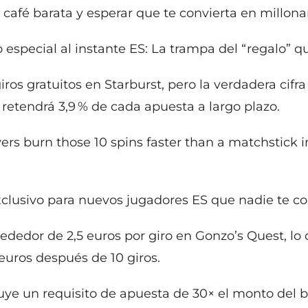
café barata y esperar que te convierta en millonar
especial al instante ES: La trampa del “regalo” q
iros gratuitos en Starburst, pero la verdadera cifr
a retendrá 3,9 % de cada apuesta a largo plazo.
yers burn those 10 spins faster than a matchstick i
clusivo para nuevos jugadores ES que nadie te co
ededor de 2,5 euros por giro en Gonzo’s Quest, lo
euros después de 10 giros.
uye un requisito de apuesta de 30× el monto del 