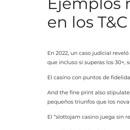
Ejemplos r
en los T&C
En 2022, un caso judicial reveló
que incluso si superas los 30×, 
El casino con puntos de fidelida
And the fine print also stipulate
pequeños triunfos que los novat
El “slottojam casino juega sin r