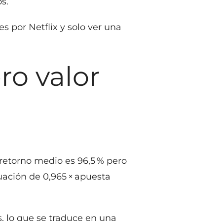
s.
 por Netflix y solo ver una
ro valor
 retorno medio es 96,5 % pero
cuación de 0,965 × apuesta
, lo que se traduce en una