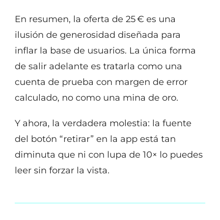
En resumen, la oferta de 25 € es una
ilusión de generosidad diseñada para
inflar la base de usuarios. La única forma
de salir adelante es tratarla como una
cuenta de prueba con margen de error
calculado, no como una mina de oro.
Y ahora, la verdadera molestia: la fuente
del botón “retirar” en la app está tan
diminuta que ni con lupa de 10× lo puedes
leer sin forzar la vista.