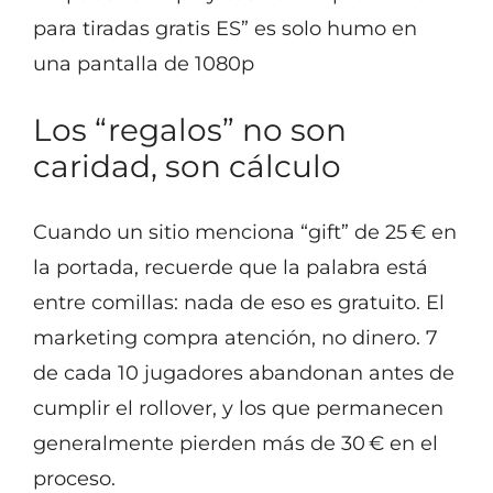
para tiradas gratis ES” es solo humo en
una pantalla de 1080p
Los “regalos” no son
caridad, son cálculo
Cuando un sitio menciona “gift” de 25 € en
la portada, recuerde que la palabra está
entre comillas: nada de eso es gratuito. El
marketing compra atención, no dinero. 7
de cada 10 jugadores abandonan antes de
cumplir el rollover, y los que permanecen
generalmente pierden más de 30 € en el
proceso.