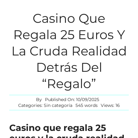
Workshops/Eventos
Casino Que
Regala 25 Euros Y
Online training
La Cruda Realidad
Wave Shop
Detrás Del
Sponsor y Patrocinio
“regalo”
Contacto
By
Published On: 10/09/2025
Categories: Sin categoría
545 words
Views: 16
Casino que regala 25