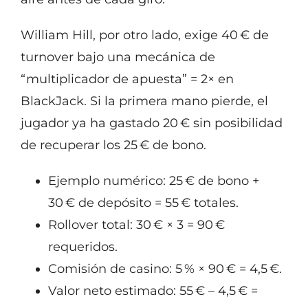
William Hill, por otro lado, exige 40 € de
turnover bajo una mecánica de
“multiplicador de apuesta” = 2× en
BlackJack. Si la primera mano pierde, el
jugador ya ha gastado 20 € sin posibilidad
de recuperar los 25 € de bono.
Ejemplo numérico: 25 € de bono +
30 € de depósito = 55 € totales.
Rollover total: 30 € × 3 = 90 €
requeridos.
Comisión de casino: 5 % × 90 € = 4,5 €.
Valor neto estimado: 55 € – 4,5 € =