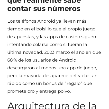
que realmente sabe
contar sus números
Los teléfonos Android ya llevan más
tiempo en el bolsillo que el propio juego
de apuestas, y las apps de casino siguen
intentando colarse como si fueran la
última novedad. 2023 marcó el año en que
68 % de los usuarios de Android
descargaron al menos una app de juego,
pero la mayoría desaparece del radar tan
rápido como un bonus de “regalo” que
promete oro y entrega polvo.
Arquitectura de la