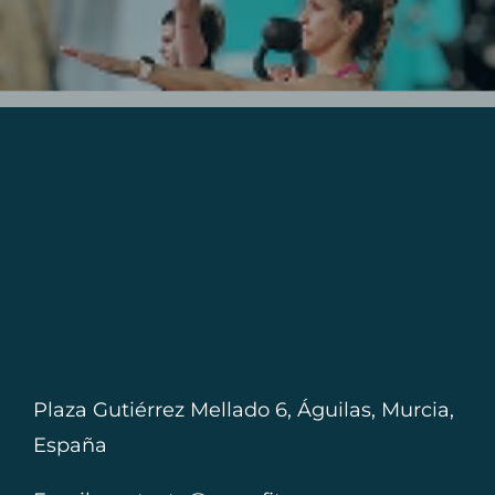
Plaza Gutiérrez Mellado 6, Águilas, Murcia,
España