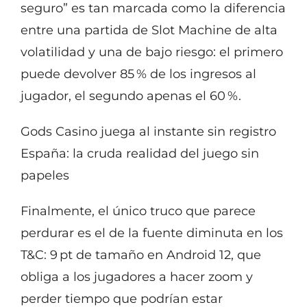
seguro” es tan marcada como la diferencia
entre una partida de Slot Machine de alta
volatilidad y una de bajo riesgo: el primero
puede devolver 85 % de los ingresos al
jugador, el segundo apenas el 60 %.
Gods Casino juega al instante sin registro
España: la cruda realidad del juego sin
papeles
Finalmente, el único truco que parece
perdurar es el de la fuente diminuta en los
T&C: 9 pt de tamaño en Android 12, que
obliga a los jugadores a hacer zoom y
perder tiempo que podrían estar