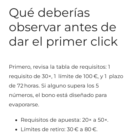
Qué deberías
observar antes de
dar el primer click
Primero, revisa la tabla de requisitos: 1
requisito de 30×, 1 límite de 100 €, y 1 plazo
de 72 horas. Si alguno supera los 5
números, el bono está diseñado para
evaporarse.
Requisitos de apuesta: 20× a 50×.
Límites de retiro: 30 € a 80 €.