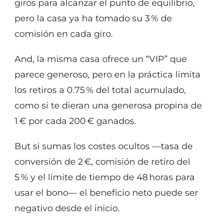
giros para alcanzar el punto de equilibrio,
pero la casa ya ha tomado su 3 % de
comisión en cada giro.
And, la misma casa ofrece un “VIP” que
parece generoso, pero en la práctica limita
los retiros a 0.75 % del total acumulado,
como si te dieran una generosa propina de
1 € por cada 200 € ganados.
But si sumas los costes ocultos —tasa de
conversión de 2 €, comisión de retiro del
5 % y el límite de tiempo de 48 horas para
usar el bono— el beneficio neto puede ser
negativo desde el inicio.