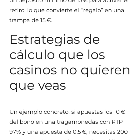
un depósito mínimo de 15 € para activar el
retiro, lo que convierte el “regalo” en una
trampa de 15 €.
Estrategias de
cálculo que los
casinos no quieren
que veas
Un ejemplo concreto: si apuestas los 10 €
del bono en una tragamonedas con RTP
97% y una apuesta de 0,5 €, necesitas 200