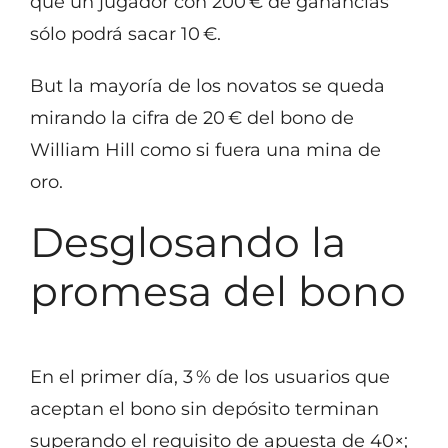
que un jugador con 200 € de ganancias
sólo podrá sacar 10 €.
But la mayoría de los novatos se queda
mirando la cifra de 20 € del bono de
William Hill como si fuera una mina de
oro.
Desglosando la
promesa del bono
En el primer día, 3 % de los usuarios que
aceptan el bono sin depósito terminan
superando el requisito de apuesta de 40×;