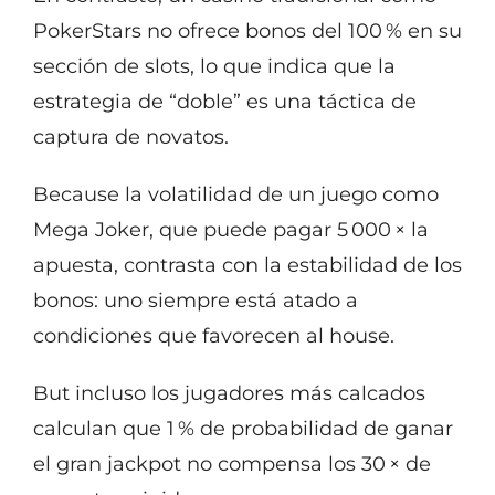
PokerStars no ofrece bonos del 100 % en su
sección de slots, lo que indica que la
estrategia de “doble” es una táctica de
captura de novatos.
Because la volatilidad de un juego como
Mega Joker, que puede pagar 5 000 × la
apuesta, contrasta con la estabilidad de los
bonos: uno siempre está atado a
condiciones que favorecen al house.
But incluso los jugadores más calcados
calculan que 1 % de probabilidad de ganar
el gran jackpot no compensa los 30 × de