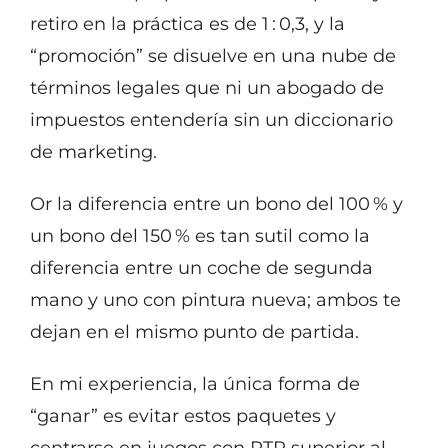
retiro en la práctica es de 1 : 0,3, y la
“promoción” se disuelve en una nube de
términos legales que ni un abogado de
impuestos entendería sin un diccionario
de marketing.
Or la diferencia entre un bono del 100 % y
un bono del 150 % es tan sutil como la
diferencia entre un coche de segunda
mano y uno con pintura nueva; ambos te
dejan en el mismo punto de partida.
En mi experiencia, la única forma de
“ganar” es evitar estos paquetes y