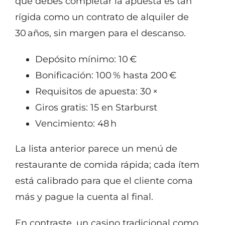
que debes completar la apuesta es tan
rígida como un contrato de alquiler de
30 años, sin margen para el descanso.
Depósito mínimo: 10 €
Bonificación: 100 % hasta 200 €
Requisitos de apuesta: 30 ×
Giros gratis: 15 en Starburst
Vencimiento: 48 h
La lista anterior parece un menú de
restaurante de comida rápida; cada ítem
está calibrado para que el cliente coma
más y pague la cuenta al final.
En contraste, un casino tradicional como