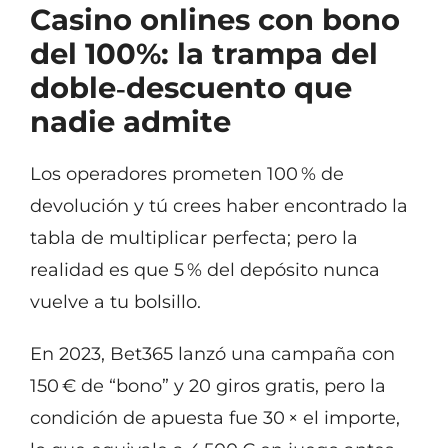
Casino onlines con bono
del 100%: la trampa del
doble‑descuento que
nadie admite
Los operadores prometen 100 % de
devolución y tú crees haber encontrado la
tabla de multiplicar perfecta; pero la
realidad es que 5 % del depósito nunca
vuelve a tu bolsillo.
En 2023, Bet365 lanzó una campaña con
150 € de “bono” y 20 giros gratis, pero la
condición de apuesta fue 30 × el importe,