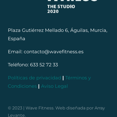
Plaza Gutiérrez Mellado 6, Águilas, Murcia,
España
Email: contacto@wavefitness.es
Teléfono:
633 52 72 33
Políticas de privacidad
|
Términos y
Condiciones
|
Aviso Legal
© 2023 | Wave Fitness. Web diseñada por Array
Levante.