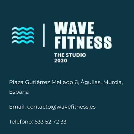
Plaza Gutiérrez Mellado 6, Águilas, Murcia,
España
Email: contacto@wavefitness.es
Teléfono:
633 52 72 33