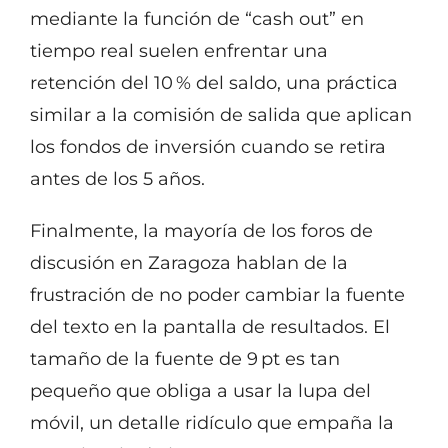
mediante la función de “cash out” en
tiempo real suelen enfrentar una
retención del 10 % del saldo, una práctica
similar a la comisión de salida que aplican
los fondos de inversión cuando se retira
antes de los 5 años.
Finalmente, la mayoría de los foros de
discusión en Zaragoza hablan de la
frustración de no poder cambiar la fuente
del texto en la pantalla de resultados. El
tamaño de la fuente de 9 pt es tan
pequeño que obliga a usar la lupa del
móvil, un detalle ridículo que empaña la