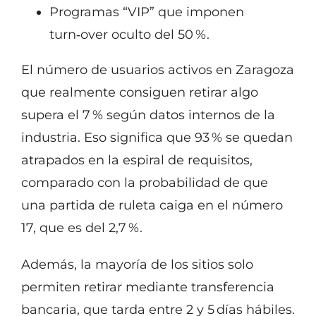
Programas “VIP” que imponen
turn‑over oculto del 50 %.
El número de usuarios activos en Zaragoza
que realmente consiguen retirar algo
supera el 7 % según datos internos de la
industria. Eso significa que 93 % se quedan
atrapados en la espiral de requisitos,
comparado con la probabilidad de que
una partida de ruleta caiga en el número
17, que es del 2,7 %.
Además, la mayoría de los sitios solo
permiten retirar mediante transferencia
bancaria, que tarda entre 2 y 5 días hábiles.