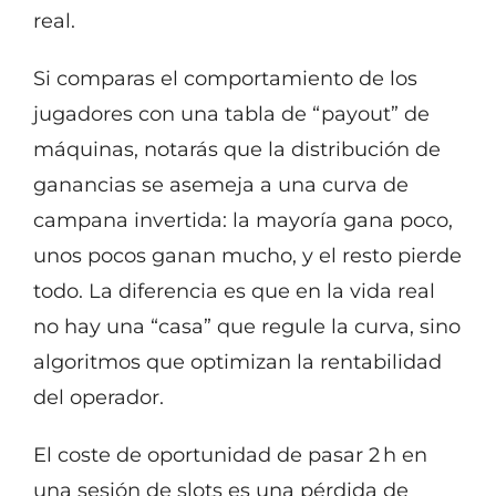
real.
Si comparas el comportamiento de los
jugadores con una tabla de “payout” de
máquinas, notarás que la distribución de
ganancias se asemeja a una curva de
campana invertida: la mayoría gana poco,
unos pocos ganan mucho, y el resto pierde
todo. La diferencia es que en la vida real
no hay una “casa” que regule la curva, sino
algoritmos que optimizan la rentabilidad
del operador.
El coste de oportunidad de pasar 2 h en
una sesión de slots es una pérdida de