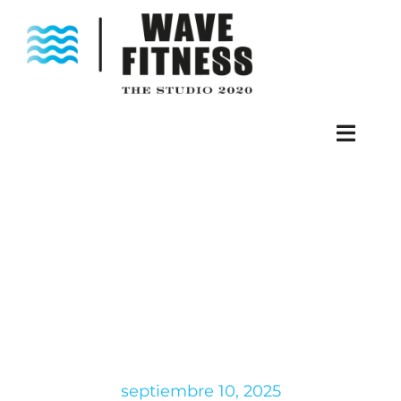
Saltar
al
contenido
Toggl
Navig
Home
Instalaciones
Tarifas
Equipo Wave Fitness
septiembre 10, 2025