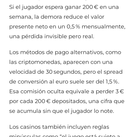
Si el jugador espera ganar 200 € en una
semana, la demora reduce el valor
presente neto en un 0,5 % mensualmente,
una pérdida invisible pero real.
Los métodos de pago alternativos, como
las criptomonedas, aparecen con una
velocidad de 30 segundos, pero el spread
de conversión al euro suele ser del 1,5 %.
Esa comisión oculta equivale a perder 3 €
por cada 200 € depositados, una cifra que
se acumula sin que el jugador lo note.
Los casinos también incluyen reglas
minúsculas como “el juego está sujeto a