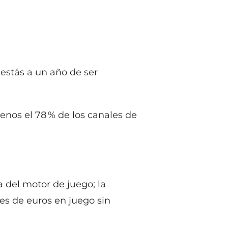
ya estás a un año de ser
menos el 78 % de los canales de
a del motor de juego; la
nes de euros en juego sin