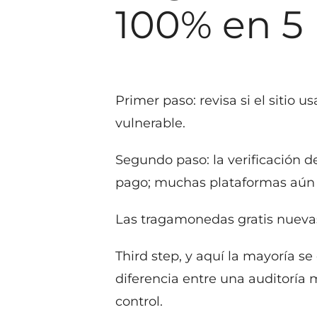
100% en 5
Primer paso: revisa si el sitio us
vulnerable.
Segundo paso: la verificación d
pago; muchas plataformas aún c
Las tragamonedas gratis nueva
Third step, y aquí la mayoría s
diferencia entre una auditoría 
control.