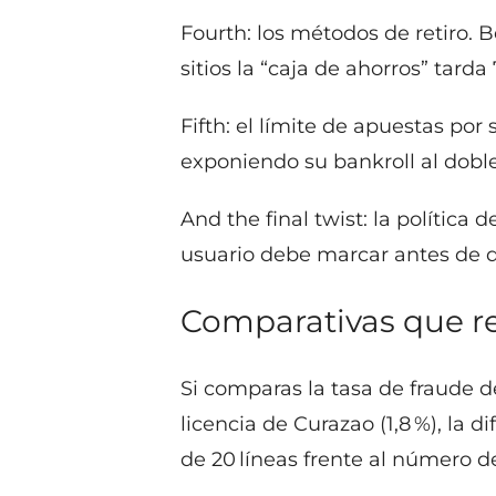
Fourth: los métodos de retiro. 
sitios la “caja de ahorros” tarda
Fifth: el límite de apuestas po
exponiendo su bankroll al doble
And the final twist: la políti
usuario debe marcar antes de q
Comparativas que re
Si comparas la tasa de fraude de
licencia de Curazao (1,8 %), la
de 20 líneas frente al número d