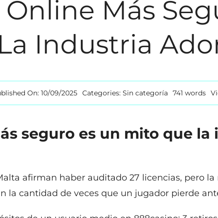
o Online Más Seg
La Industria Ador
blished On: 10/09/2025
Categories: Sin categoría
741 words
Vi
más seguro es un mito que la 
Malta afirman haber auditado 27 licencias, pero la
n la cantidad de veces que un jugador pierde antes