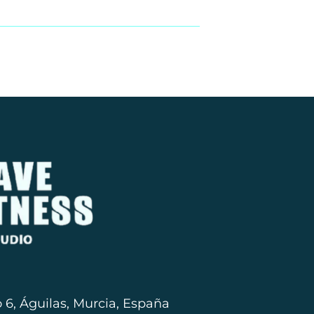
 6, Águilas, Murcia, España