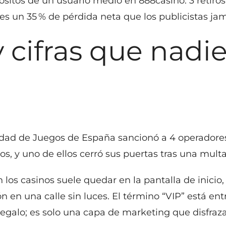
ósitos de un usuario medio en 888casino: 3 retiros
a es un 35 % de pérdida neta que los publicistas ja
y cifras que nadi
ridad de Juegos de España sancionó a 4 operadore
s, y uno de ellos cerró sus puertas tras una multa
 los casinos suele quedar en la pantalla de inicio
 en una calle sin luces. El término “VIP” está en
egalo; es solo una capa de marketing que disfraza