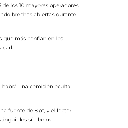
5 de los 10 mayores operadores
ando brechas abiertas durante
os que más confían en los
acarlo.
e habrá una comisión oculta
a fuente de 8 pt, y el lector
tinguir los símbolos.