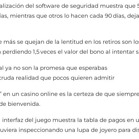
ualización del software de seguridad muestra que 
as, mientras que otros lo hacen cada 90 días, dej
e más se quejan de la lentitud en los retiros son l
perdiendo 1,5 veces el valor del bono al intentar s
eal ya no son la promesa que esperabas
 cruda realidad que pocos quieren admitir
” en un casino online es la certeza de que siempr
 de bienvenida.
a interfaz del juego muestra la tabla de pagos en un
uviera inspeccionando una lupa de joyero para dis