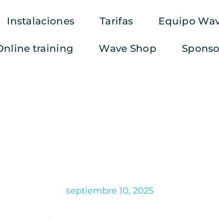
Instalaciones
Tarifas
Equipo Wav
Online training
Wave Shop
Sponsor
septiembre 10, 2025