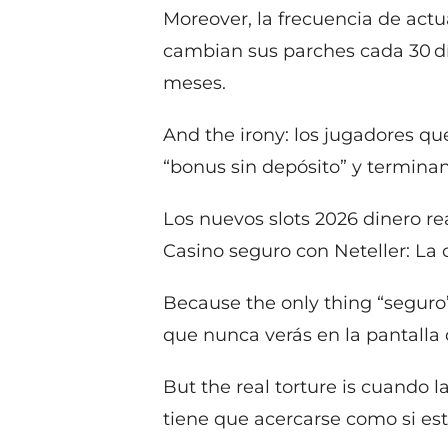
Moreover, la frecuencia de act
cambian sus parches cada 30 dí
meses.
And the irony: los jugadores qu
“bonus sin depósito” y terminan 
Los nuevos slots 2026 dinero r
Casino seguro con Neteller: La
Because the only thing “seguro
que nunca verás en la pantalla
But the real torture is cuando l
tiene que acercarse como si est