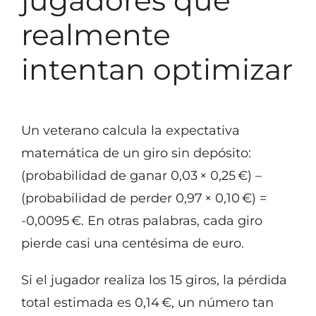
jugadores que
realmente
intentan optimizar
Un veterano calcula la expectativa
matemática de un giro sin depósito:
(probabilidad de ganar 0,03 × 0,25 €) –
(probabilidad de perder 0,97 × 0,10 €) =
-0,0095 €. En otras palabras, cada giro
pierde casi una centésima de euro.
Si el jugador realiza los 15 giros, la pérdida
total estimada es 0,14 €, un número tan