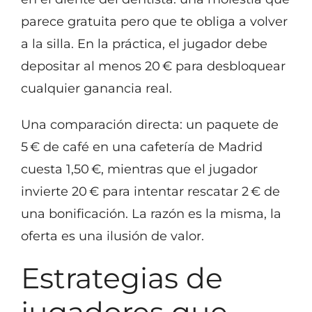
parece gratuita pero que te obliga a volver
a la silla. En la práctica, el jugador debe
depositar al menos 20 € para desbloquear
cualquier ganancia real.
Una comparación directa: un paquete de
5 € de café en una cafetería de Madrid
cuesta 1,50 €, mientras que el jugador
invierte 20 € para intentar rescatar 2 € de
una bonificación. La razón es la misma, la
oferta es una ilusión de valor.
Estrategias de