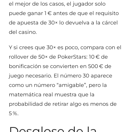
el mejor de los casos, el jugador solo
puede ganar 1 € antes de que el requisito
de apuesta de 30× lo devuelva a la cárcel
del casino.
Y si crees que 30× es poco, compara con el
rollover de 50× de PokerStars: 10 € de
bonificación se convierten en 500 € de
juego necesario. El número 30 aparece
como un número “amigable”, pero la
matemática real muestra que la
probabilidad de retirar algo es menos de
5 %.
Desglose de la