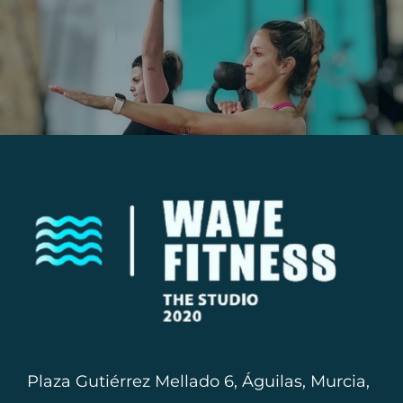
Plaza Gutiérrez Mellado 6, Águilas, Murcia,