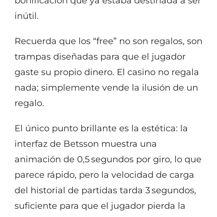
bonificación que ya estaba destinada a ser
inútil.
Recuerda que los “free” no son regalos, son
trampas diseñadas para que el jugador
gaste su propio dinero. El casino no regala
nada; simplemente vende la ilusión de un
regalo.
El único punto brillante es la estética: la
interfaz de Betsson muestra una
animación de 0,5 segundos por giro, lo que
parece rápido, pero la velocidad de carga
del historial de partidas tarda 3 segundos,
suficiente para que el jugador pierda la