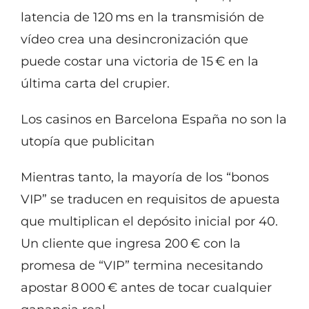
latencia de 120 ms en la transmisión de
vídeo crea una desincronización que
puede costar una victoria de 15 € en la
última carta del crupier.
Los casinos en Barcelona España no son la
utopía que publicitan
Mientras tanto, la mayoría de los “bonos
VIP” se traducen en requisitos de apuesta
que multiplican el depósito inicial por 40.
Un cliente que ingresa 200 € con la
promesa de “VIP” termina necesitando
apostar 8 000 € antes de tocar cualquier