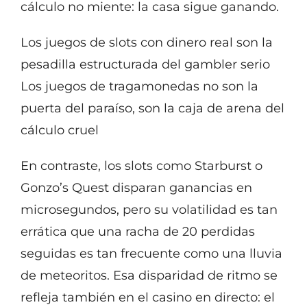
cálculo no miente: la casa sigue ganando.
Los juegos de slots con dinero real son la
pesadilla estructurada del gambler serio
Los juegos de tragamonedas no son la
puerta del paraíso, son la caja de arena del
cálculo cruel
En contraste, los slots como Starburst o
Gonzo’s Quest disparan ganancias en
microsegundos, pero su volatilidad es tan
errática que una racha de 20 perdidas
seguidas es tan frecuente como una lluvia
de meteoritos. Esa disparidad de ritmo se
refleja también en el casino en directo: el