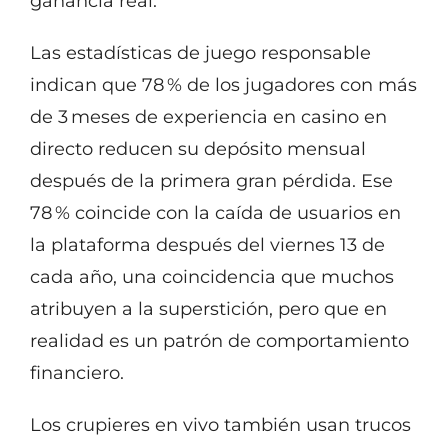
ganancia real.
Las estadísticas de juego responsable
indican que 78 % de los jugadores con más
de 3 meses de experiencia en casino en
directo reducen su depósito mensual
después de la primera gran pérdida. Ese
78 % coincide con la caída de usuarios en
la plataforma después del viernes 13 de
cada año, una coincidencia que muchos
atribuyen a la superstición, pero que en
realidad es un patrón de comportamiento
financiero.
Los crupieres en vivo también usan trucos