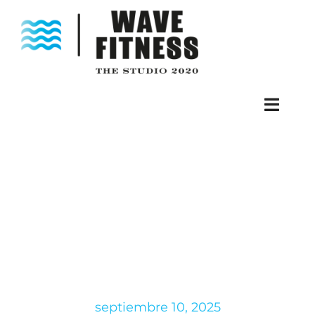
Saltar
al
contenido
Toggl
Navig
Home
Instalaciones
Tarifas
Equipo Wave Fitness
septiembre 10, 2025