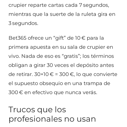
crupier reparte cartas cada 7 segundos,
mientras que la suerte de la ruleta gira en
3 segundos.
Bet365 ofrece un “gift” de 10 € para la
primera apuesta en su sala de crupier en
vivo. Nada de eso es “gratis”; los términos
obligan a girar 30 veces el depósito antes
de retirar. 30×10 € = 300 €, lo que convierte
el supuesto obsequio en una trampa de
300 € en efectivo que nunca verás.
Trucos que los
profesionales no usan