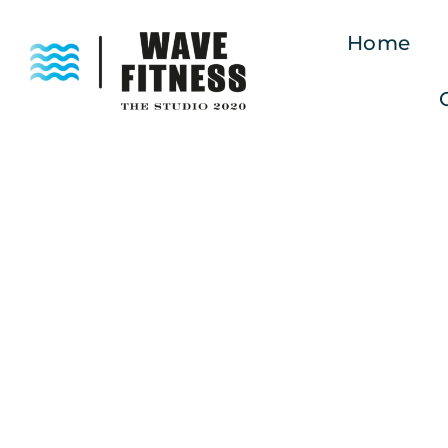
Saltar
Home
al
contenido