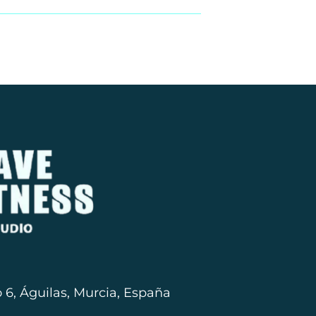
 6, Águilas, Murcia, España