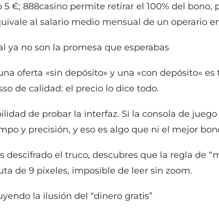
5 €; 888casino permite retirar el 100% del bono, pe
quivale al salario medio mensual de un operario e
eal ya no son la promesa que esperabas
 una oferta «sin depósito» y una «con depósito» es 
so de calidad: el precio lo dice todo.
bilidad de probar la interfaz. Si la consola de ju
empo y precisión, y eso es algo que ni el mejor b
s descifrado el truco, descubres que la regla de 
nuta de 9 píxeles, imposible de leer sin zoom.
yendo la ilusión del “dinero gratis”