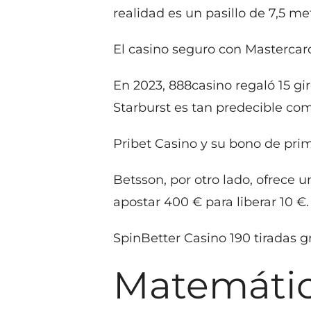
realidad es un pasillo de 7,5 m
El casino seguro con Mastercard:
En 2023, 888casino regaló 15 gir
Starburst es tan predecible com
Pribet Casino y su bono de prim
Betsson, por otro lado, ofrece u
apostar 400 € para liberar 10 €.
SpinBetter Casino 190 tiradas g
Matemática