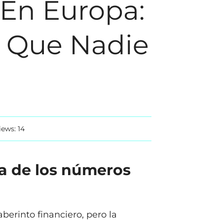
 En Europa:
 Que Nadie
iews: 14
pa de los números
berinto financiero, pero la