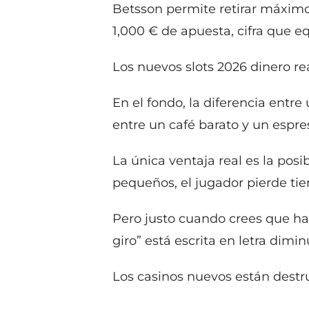
Betsson permite retirar máximo 
1,000 € de apuesta, cifra que e
Los nuevos slots 2026 dinero r
En el fondo, la diferencia entre
entre un café barato y un espres
La única ventaja real es la posi
pequeños, el jugador pierde ti
Pero justo cuando crees que ha
giro” está escrita en letra dimi
Los casinos nuevos están destru