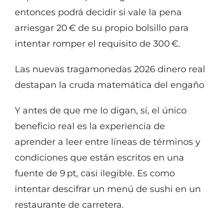
entonces podrá decidir si vale la pena
arriesgar 20 € de su propio bolsillo para
intentar romper el requisito de 300 €.
Las nuevas tragamonedas 2026 dinero real
destapan la cruda matemática del engaño
Y antes de que me lo digan, sí, el único
beneficio real es la experiencia de
aprender a leer entre líneas de términos y
condiciones que están escritos en una
fuente de 9 pt, casi ilegible. Es como
intentar descifrar un menú de sushi en un
restaurante de carretera.