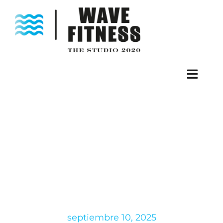
Saltar
al
contenido
Toggl
Navig
Home
Instalaciones
Tarifas
Equipo Wave Fitness
septiembre 10, 2025