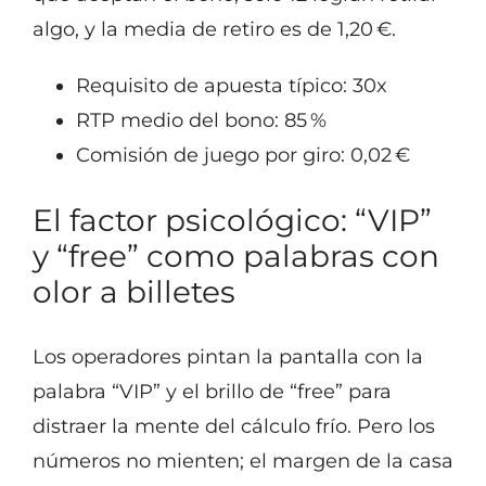
algo, y la media de retiro es de 1,20 €.
Requisito de apuesta típico: 30x
RTP medio del bono: 85 %
Comisión de juego por giro: 0,02 €
El factor psicológico: “VIP”
y “free” como palabras con
olor a billetes
Los operadores pintan la pantalla con la
palabra “VIP” y el brillo de “free” para
distraer la mente del cálculo frío. Pero los
números no mienten; el margen de la casa