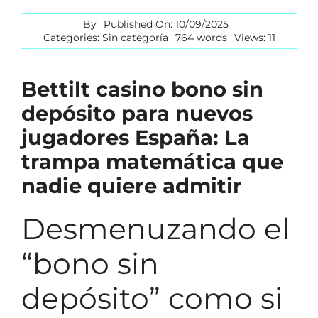
By
Published On: 10/09/2025
Categories: Sin categoría
764 words
Views: 11
Bettilt casino bono sin
depósito para nuevos
jugadores España: La
trampa matemática que
nadie quiere admitir
Desmenuzando el
“bono sin
depósito” como si