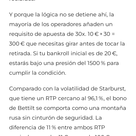
Y porque la lógica no se detiene ahí, la
mayoría de los operadores añaden un
requisito de apuesta de 30x. 10 € × 30 =
300 € que necesitas girar antes de tocar la
retirada. Si tu bankroll inicial es de 20 €,
estarás bajo una presión del 1500 % para
cumplir la condición.
Comparado con la volatilidad de Starburst,
que tiene un RTP cercano al 96,1 %, el bono
de Bettilt se comporta como una montaña
rusa sin cinturón de seguridad. La
diferencia de 11 % entre ambos RTP